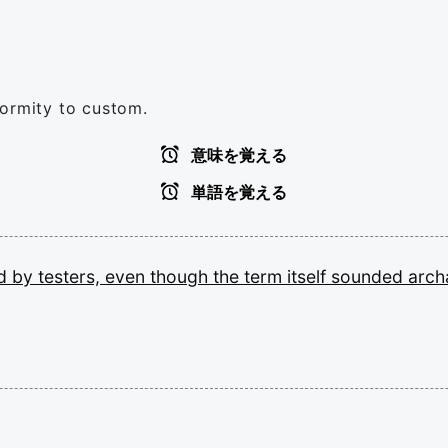
formity to custom.
意味を覚える
単語を覚える
ed
by
testers,
even
though
the
term
itself
sounded
arch