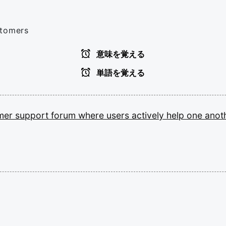
stomers
意味を覚える
単語を覚える
omer
support
forum
where
users
actively
help
one
anot