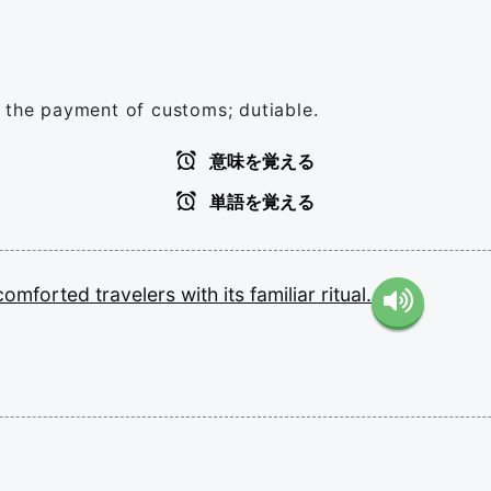
 the payment of customs; dutiable.
意味を覚える
単語を覚える
comforted
travelers
with
its
familiar
ritual.