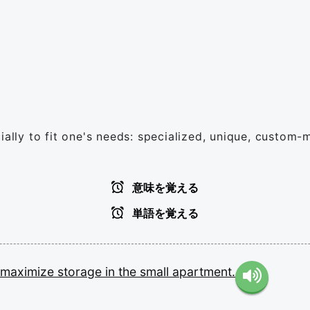
ially to fit one's needs: specialized, unique, custom
意味を覚える
単語を覚える
maximize
storage
in
the
small
apartment.