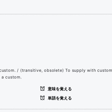
custom. / (transitive, obsolete) To supply with custom
e a custom.
意味を覚える
単語を覚える