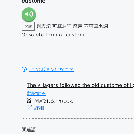
custome
別表記
可算名詞
廃用
不可算名詞
名詞
Obsolete form of custom.
このボタンはなに？
The
villagers
followed
the
old
custome
of
l
翻訳する
聞き取れるようになる
詳細
関連語