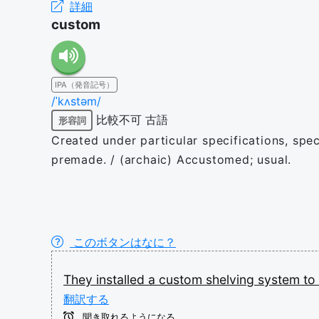
詳細
custom
IPA（発音記号）
/ˈkʌstəm/
比較不可
古語
形容詞
Created under particular specifications, spec
premade. / (archaic) Accustomed; usual.
このボタンはなに？
They
installed
a
custom
shelving
system
to
翻訳する
聞き取れるようになる