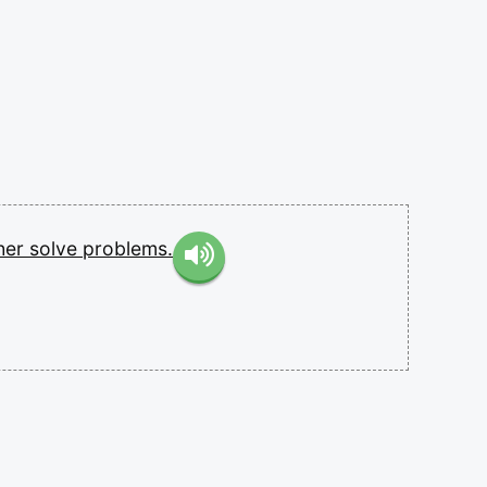
her
solve
problems.