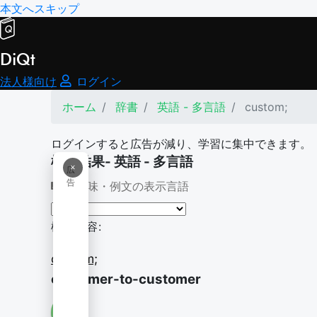
本文へスキップ
DiQt
法人様向け
ログイン
ホーム
辞書
英語 - 多言語
custom;
ログインすると広告が減り、学習に集中できます。
検索結果- 英語 - 多言語
×
広
告
意味・例文の表示言語
検索内容:
custom;
customer-to-customer