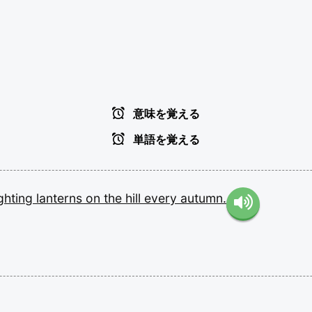
意味を覚える
単語を覚える
ighting
lanterns
on
the
hill
every
autumn.