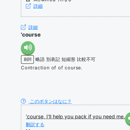
詳細
詳細
'course
略語
別表記
短縮形
比較不可
副詞
Contraction of of course.
このボタンはなに？
'course,
I'll
help
you
pack
if
you
need
me.
翻訳する