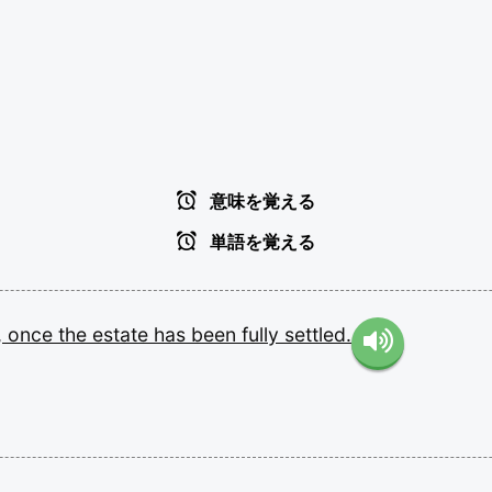
意味を覚える
単語を覚える
,
once
the
estate
has
been
fully
settled.