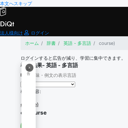
本文へスキップ
DiQt
法人様向け
ログイン
ホーム
辞書
英語 - 多言語
course)
ログインすると広告が減り、学習に集中できます。
検索結果- 英語 - 多言語
×
広
告
意味・例文の表示言語
検索内容:
course)
on course