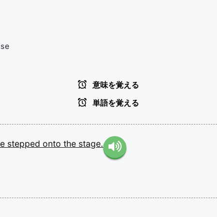
rse
意味を覚える
単語を覚える
he
stepped
onto
the
stage.