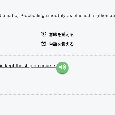
(idiomatic) Proceeding smoothly as planned. / (idiomat
意味を覚える
単語を覚える
ain
kept
the
ship
on
course.