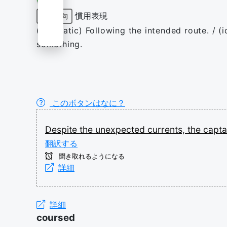
慣用表現
前置詞句
(idiomatic) Following the intended route. / 
something.
このボタンはなに？
Despite
the
unexpected
currents,
the
capt
翻訳する
聞き取れるようになる
詳細
詳細
coursed