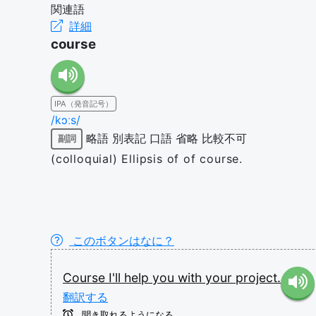
関連語
詳細
course
IPA（発音記号）
/kɔːs/
略語
別表記
口語
省略
比較不可
副詞
(colloquial) Ellipsis of of course.
このボタンはなに？
Course
I'll
help
you
with
your
project.
翻訳する
聞き取れるようになる