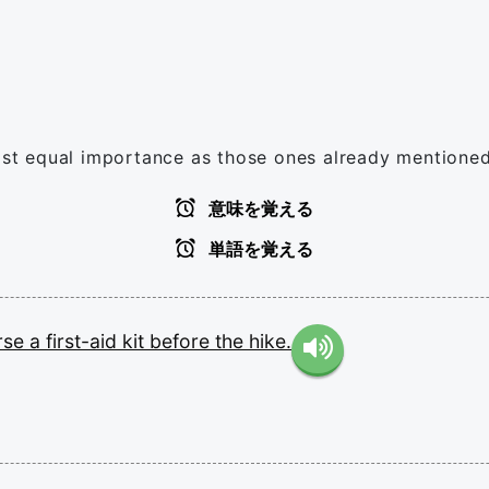
east equal importance as those ones already mentioned
意味を覚える
単語を覚える
rse
a
first-aid
kit
before
the
hike.