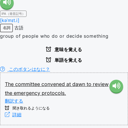
IPA（発音記号）
[kəˈmɪt.i]
古語
名詞
group of people who do or decide something
意味を覚える
単語を覚える
このボタンはなに？
The
committee
convened
at
dawn
to
review
the
emergency
protocols.
翻訳する
聞き取れるようになる
詳細