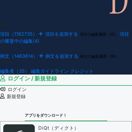
項目
項目（1182735）
項目を追加する
項目
項目の編集履歴（35）
の審査中の編集(4)
例文
例文（1463614）
例文を追加する
例文の編集履歴（39）
その他
編集者（35）
編集ガイドライン
クレジット
ログイン / 新規登録
ログイン
新規登録
アプリをダウンロード！
DiQt（ディクト）