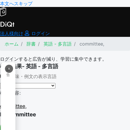
本文へスキップ
DiQt
法人様向け
ログイン
ホーム
辞書
英語 - 多言語
committee,
ログインすると広告が減り、学習に集中できます。
検索結果- 英語 - 多言語
×
広
告
意味・例文の表示言語
検索内容:
committee,
by committee