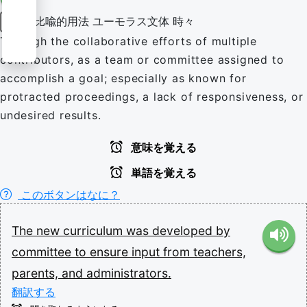
比喩的用法
ユーモラス文体
時々
副詞
Through the collaborative efforts of multiple
contributors, as a team or committee assigned to
accomplish a goal; especially as known for
protracted proceedings, a lack of responsiveness, or
undesired results.
意味を覚える
単語を覚える
このボタンはなに？
The
new
curriculum
was
developed
by
committee
to
ensure
input
from
teachers,
parents,
and
administrators.
翻訳する