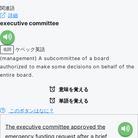
関連語
詳細
executive committee
ケベック英語
名詞
(management) A subcommittee of a board
authorized to make some decisions on behalf of the
entire board.
意味を覚える
単語を覚える
このボタンはなに？
The
executive
committee
approved
the
emergency
funding
request
after
a
brief