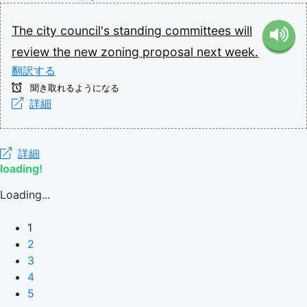
The
city
council's
standing
committees
will
review
the
new
zoning
proposal
next
week.
翻訳する
聞き取れるようになる
詳細
詳細
loading!
Loading...
1
2
3
4
5