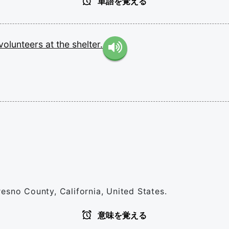
単語を覚える
volunteers
at
the
shelter.
esno County, California, United States.
意味を覚える