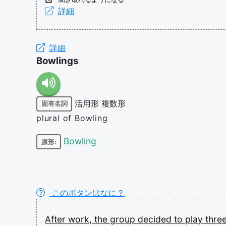
詳細
詳細
Bowlings
活用形
複数形
固有名詞
plural of Bowling
Bowling
原形:
このボタンはなに？
After
work,
the
group
decided
to
play
thre