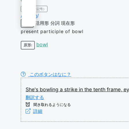
IPA（発音記号）
/ˈbəʊlɪŋ/
活用形
分詞
現在形
動詞
present participle of bowl
bowl
原形:
このボタンはなに？
She's
bowling
a
strike
in
the
tenth
frame,
e
翻訳する
聞き取れるようになる
詳細