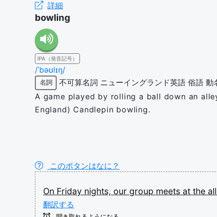
詳細
bowling
IPA（発音記号）
/ˈbəʊlɪŋ/
不可算名詞
ニューイングランド英語
俗語
動
名詞
A game played by rolling a ball down an alle
England) Candlepin bowling.
このボタンはなに？
On
Friday
nights,
our
group
meets
at
the
al
翻訳する
聞き取れるようになる