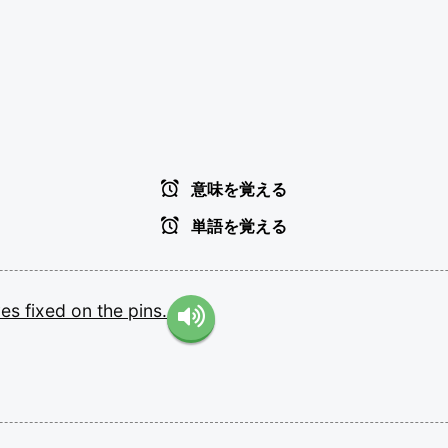
意味を覚える
単語を覚える
yes
fixed
on
the
pins.