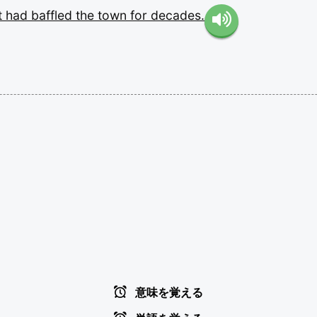
t
had
baffled
the
town
for
decades.
意味を覚える