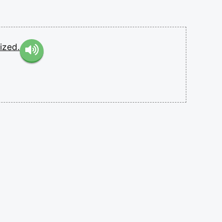
tized.