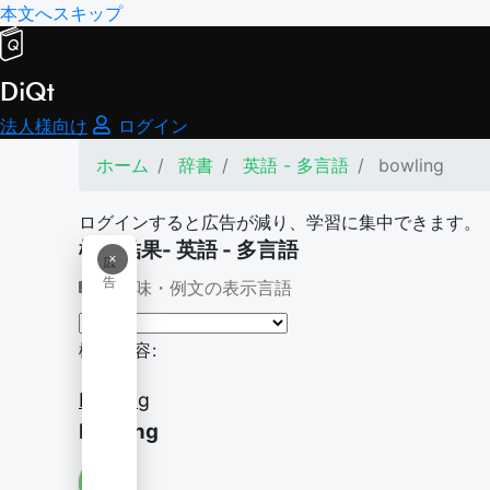
本文へスキップ
DiQt
法人様向け
ログイン
ホーム
辞書
英語 - 多言語
bowling
ログインすると広告が減り、学習に集中できます。
検索結果- 英語 - 多言語
×
広
告
意味・例文の表示言語
検索内容:
bowling
bowling