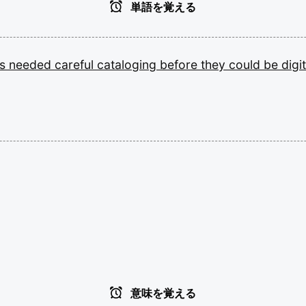
単語を覚える
ts
needed
careful
cataloging
before
they
could
be
digi
意味を覚える