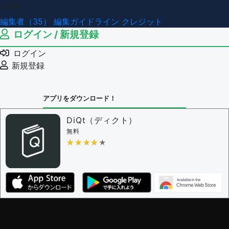
その他
編集者（35）
編集ガイドライン
クレジット
ログイン / 新規登録
ログイン
新規登録
アプリをダウンロード！
DiQt（ディクト）
無料
★★★★★
★★★★★