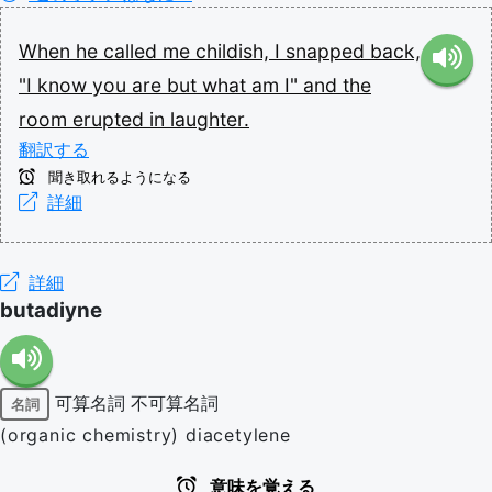
When
he
called
me
childish,
I
snapped
back,
"I
know
you
are
but
what
am
I"
and
the
room
erupted
in
laughter.
翻訳する
聞き取れるようになる
詳細
詳細
butadiyne
可算名詞
不可算名詞
名詞
(organic chemistry) diacetylene
意味を覚える