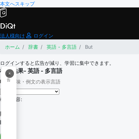
本文へスキップ
DiQt
法人様向け
ログイン
ホーム
辞書
英語 - 多言語
But
ログインすると広告が減り、学習に集中できます。
検索結果- 英語 - 多言語
×
広
告
意味・例文の表示言語
検索内容:
But
But