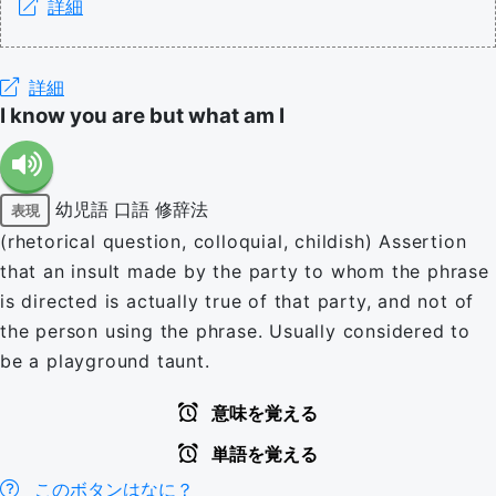
詳細
詳細
I know you are but what am I
幼児語
口語
修辞法
表現
(rhetorical question, colloquial, childish) Assertion
that an insult made by the party to whom the phrase
is directed is actually true of that party, and not of
the person using the phrase. Usually considered to
be a playground taunt.
意味を覚える
単語を覚える
このボタンはなに？