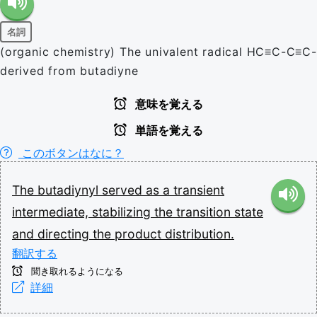
名詞
(organic chemistry) The univalent radical HC≡C-C≡C-
derived from butadiyne
意味を覚える
単語を覚える
このボタンはなに？
The
butadiynyl
served
as
a
transient
intermediate,
stabilizing
the
transition
state
and
directing
the
product
distribution.
翻訳する
聞き取れるようになる
詳細