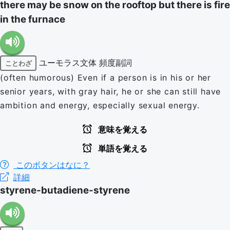
there may be snow on the rooftop but there is fire
in the furnace
ユーモラス文体
頻度副詞
ことわざ
(often humorous) Even if a person is in his or her
senior years, with gray hair, he or she can still have
ambition and energy, especially sexual energy.
意味を覚える
単語を覚える
このボタンはなに？
詳細
styrene-butadiene-styrene