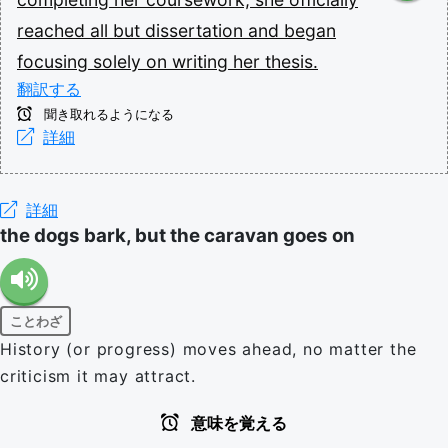
reached
all
but
dissertation
and
began
focusing
solely
on
writing
her
thesis.
翻訳する
聞き取れるようになる
詳細
詳細
the dogs bark, but the caravan goes on
ことわざ
History (or progress) moves ahead, no matter the
criticism it may attract.
意味を覚える