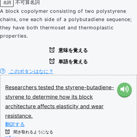
不可算名詞
名詞
A block copolymer consisting of two polystyrene
chains, one each side of a polybutadiene sequence;
they have both thermoset and thermoplastic
properties.
意味を覚える
単語を覚える
このボタンはなに？
Researchers
tested
the
styrene-butadiene-
styrene
to
determine
how
its
block
architecture
affects
elasticity
and
wear
resistance.
翻訳する
聞き取れるようになる