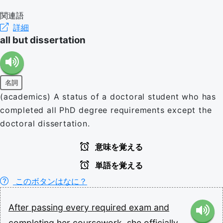
関連語
詳細
all but dissertation
名詞
(academics) A status of a doctoral student who has
completed all PhD degree requirements except the
doctoral dissertation.
意味を覚える
単語を覚える
このボタンはなに？
After
passing
every
required
exam
and
completing
her
coursework,
she
officially