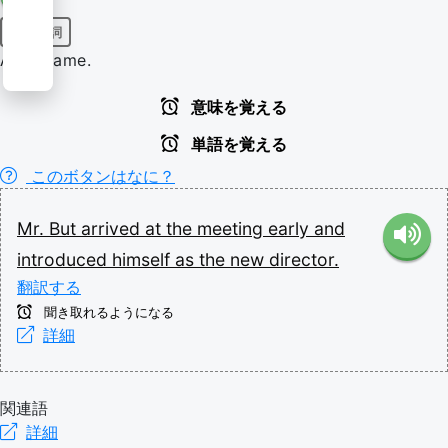
固有名詞
A surname.
意味を覚える
単語を覚える
このボタンはなに？
Mr.
But
arrived
at
the
meeting
early
and
introduced
himself
as
the
new
director.
翻訳する
聞き取れるようになる
詳細
関連語
詳細