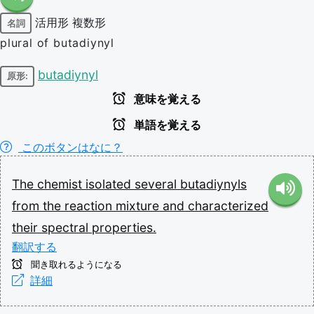
活用形
複数形
名詞
plural of butadiynyl
butadiynyl
原形:
意味を覚える
単語を覚える
このボタンはなに？
The
chemist
isolated
several
butadiynyls
from
the
reaction
mixture
and
characterized
their
spectral
properties.
翻訳する
聞き取れるようになる
詳細