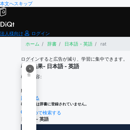
本文へスキップ
DiQt
法人様向け
ログイン
ホーム
辞書
日本語 - 英語
rat
ログインすると広告が減り、学習に集中できます。
検索結果- 日本語 - 英語
×
広
告
検索内容:
rat
翻訳する
検索内容は辞書に登録されていません。
Webで検索する
日本語 - 英語