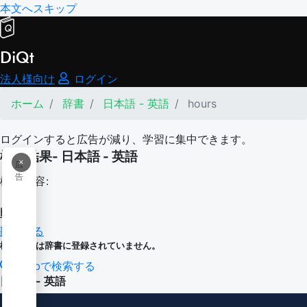
本文へスキップ
DiQt
法人様向け
ログイン
ホーム
辞書
日本語 - 英語
hours
ログインすると広告が減り、学習に集中できます。
検索結果- 日本語 - 英語
×
広
告
検索内容:
hours
翻訳する
検索内容は辞書に登録されていません。
Webで検索する
日本語 - 英語