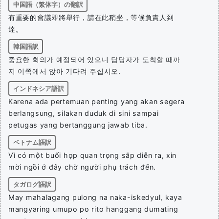
中国語（繁体字）の翻訳
有重要的會議即將舉行，請在此稍坐，等候負責人到
達。
韓国語訳
중요한 회의가 예정되어 있으니 담당자가 도착할 때까
지 이쪽에서 앉아 기다려 주십시오.
インドネシア語訳
Karena ada pertemuan penting yang akan segera
berlangsung, silakan duduk di sini sampai
petugas yang bertanggung jawab tiba.
ベトナム語訳
Vì có một buổi họp quan trọng sắp diễn ra, xin
mời ngồi ở đây chờ người phụ trách đến.
タガログ語訳
May mahalagang pulong na naka-iskedyul, kaya
mangyaring umupo po rito hanggang dumating