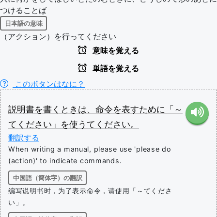
つけることば
日本語の意味
（アクション）を行ってください
意味を覚える
単語を覚える
このボタンはなに？
説明書
を
書く
とき
は
、
命令
を
表す
ため
に
「
～
てください
」
を
使う
て
ください
。
翻訳する
When writing a manual, please use 'please do
(action)' to indicate commands.
中国語（簡体字）の翻訳
编写说明书时，为了表示命令，请使用「～てくださ
い」。