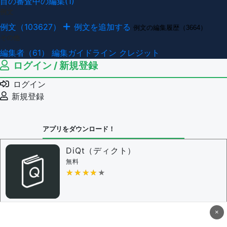
目の審査中の編集(1)
例文
例文（103627）
例文を追加する
例文の編集履歴（3664）
その他
編集者（61）
編集ガイドライン
クレジット
ログイン / 新規登録
ログイン
新規登録
アプリをダウンロード！
DiQt（ディクト）
無料
★★★★★
★★★★★
×