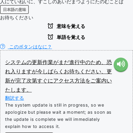
人にていねいに、すこしのあいだまつようにたのむことば
日本語の意味
お待ちください
意味を覚える
単語を覚える
このボタンはなに？
システム
の
更新
作業
が
まだ
進行
中
の
ため
、
恐
れ入ります
が
今しばらく
お待ち
ください
、
更
新
が
完了
次第
すぐに
アクセス
方法
を
ご案内
い
たします
。
翻訳する
The system update is still in progress, so we
apologize but please wait a moment; as soon as
the update is complete we will immediately
explain how to access it.