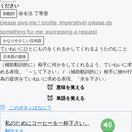
ください
命令法
丁寧形
助動詞
please
give
me
/
(polite,
imperative)
please
do
something
for
me;
expressing
a
request
かなりやさしい日本語
ていねいにひとにものをくれるかしてくれるようたのむこと
日本語の意味
（補助動詞的に）相手に何かをしてくれるよう、ていねいに求
める表現。「～して下さい」 / （補助動詞的に）相手に物や行
為の提供をていねいに求める表現。「水を下さい」
意味を覚える
単語を覚える
このボタンはなに？
私
の
ため
に
コーヒー
を
一杯
下さい
。
翻訳する