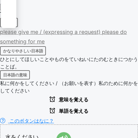
漢字
下さい
助動詞
please
give
me
/
(expressing
a
request)
please
do
something
for
me
かなりやさしい日本語
ひとにしてほしいことやものをていねいにたのむときにつかう
ことば。
日本語の意味
私に何かをしてください / （お願いを表す）私のために何かを
してください
意味を覚える
単語を覚える
このボタンはなに？
水
を
ください
。