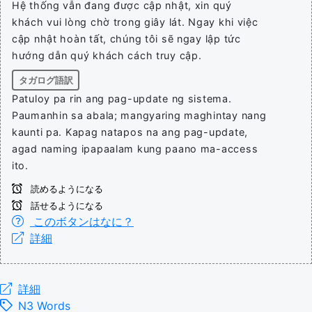
Hệ thống vẫn đang được cập nhật, xin quý
khách vui lòng chờ trong giây lát. Ngay khi việc
cập nhật hoàn tất, chúng tôi sẽ ngay lập tức
hướng dẫn quý khách cách truy cập.
タガログ語訳
Patuloy pa rin ang pag-update ng sistema.
Paumanhin sa abala; mangyaring maghintay nang
kaunti pa. Kapag natapos na ang pag-update,
agad naming ipapaalam kung paano ma-access
ito.
読めるようになる
話せるようになる
このボタンはなに？
詳細
詳細
N3 Words