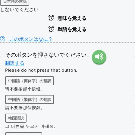
日本語の意味
しないでください
意味を覚える
単語を覚える
このボタンはなに？
その
ボタン
を
押さないで
ください
。
翻訳する
Please do not press that button.
中国語（簡体字）の翻訳
请不要按那个按钮。
中国語（繁体字）の翻訳
請不要按那個按鈕。
韓国語訳
그 버튼을 누르지 마세요.