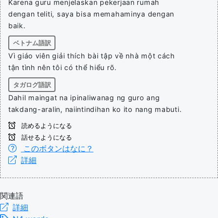
Karena guru menjelaskan pekerjaan rumah
dengan teliti, saya bisa memahaminya dengan
baik.
ベトナム語訳
Vì giáo viên giải thích bài tập về nhà một cách
tận tình nên tôi có thể hiểu rõ.
タガログ語訳
Dahil maingat na ipinaliwanag ng guro ang
takdang-aralin, naiintindihan ko ito nang mabuti.
読めるようになる
話せるようになる
このボタンはなに？
詳細
関連語
詳細