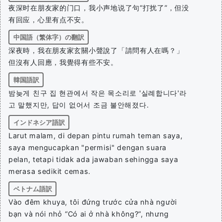
夜深时在朋友家的门口，我小声地说了句“打扰了”，但没
有回应，心里有点不安。
中国語（繁体字）の翻訳
深夜時，我在朋友家玄關小聲說了「請問有人在嗎？」
但沒有人回應，我覺得有些不安。
韓国語訳
밤늦게 친구 집 현관에서 작은 목소리로 '실례합니다'라
고 말했지만, 답이 없어서 조금 불안해졌다.
インドネシア語訳
Larut malam, di depan pintu rumah teman saya,
saya mengucapkan "permisi" dengan suara
pelan, tetapi tidak ada jawaban sehingga saya
merasa sedikit cemas.
ベトナム語訳
Vào đêm khuya, tôi đứng trước cửa nhà người
bạn và nói nhỏ “Có ai ở nhà không?”, nhưng