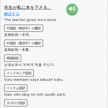
先生
が
私
に
本
を
下さる
。
翻訳する
The teacher gives me a book.
中国語（簡体字）の翻訳
老师给我一本书。
中国語（繁体字）の翻訳
老師給我一本書。
韓国語訳
선생님께서 저에게 책을 주신다.
インドネシア語訳
Guru memberi saya sebuah buku.
ベトナム語訳
Giáo viên tặng tôi một quyển sách.
タガログ語訳