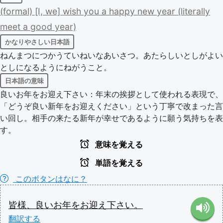
(formal)
[I,
we]
wish
you
a
happy
new
year
(literally
meet
a
good
year)
かなりやさしい日本語
ねんまつにつかうていねいなあいさつ。あたらしいとしがよい
としになるようにねがうこと。
日本語の意味
良いお年をお迎え下さい：年末の挨拶として使われる表現で、
「どうぞ良い新年をお迎えください」という丁寧で改まった言
い回し。相手の来たる新年が幸せであるように願う気持ちを表
す。
意味を覚える
単語を覚える
このボタンはなに？
皆様
、
良い
お年
を
お迎え
下さい
。
翻訳する