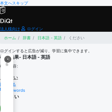
本文へスキップ
DiQt
法人様向け
ログイン
ホーム
辞書
日本語 - 英語
ください
ログインすると広告が減り、学習に集中できます。
検索結果- 日本語 - 英語
×
広
告
検索内容:
ください
翻訳する
N5 words
ください