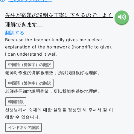
先生
が
宿題
の
説明
を
丁寧
に
下さる
ので
、
よく
理解
でき
ます
。
翻訳する
Because the teacher kindly gives me a clear
explanation of the homework (honorific to give),
I can understand it well.
中国語（簡体字）の翻訳
老师对作业的讲解很细致，所以我能很好地理解。
中国語（繁体字）の翻訳
老師很仔細地說明作業，所以我能夠很好地理解。
韓国語訳
선생님께서 숙제에 대한 설명을 정성껏 해 주셔서 잘 이
해할 수 있습니다.
インドネシア語訳