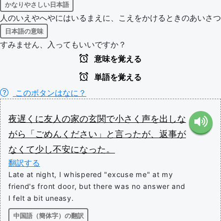
かなりやさしい日本語
人のいえやへやにはいるまえに、こえをかけるときのあいさつ
日本語の意味
すみません、入ってもいいですか？
意味を覚える
単語を覚える
このボタンはなに？
夜遅くに
友人
の
家
の
玄関
で
小さく
声
を
出し
な
がら
「
ごめんください
」
と
言っ
た
が
、
返事
が
なくて
少し
不安
に
なっ
た
。
翻訳する
Late at night, I whispered "excuse me" at my
friend's front door, but there was no answer and
I felt a bit uneasy.
中国語（簡体字）の翻訳