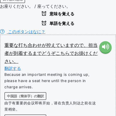
お座りください。 / 座ってください。
意味を覚える
単語を覚える
このボタンはなに？
重要
な
打ち合わせ
が
控え
て
い
ます
ので
、
担当
者
が
到着
する
まで
どうぞ
こちら
で
お
掛け
くだ
さい
。
翻訳する
Because an important meeting is coming up,
please have a seat here until the person in
charge arrives.
中国語（簡体字）の翻訳
由于有重要的会议即将开始，请在负责人到达之前在这
里稍坐。