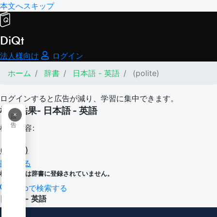
本文へスキップ
DiQt
法人様向け
ログイン
ホーム
辞書
日本語 - 英語
(polite)
ログインすると広告が減り、学習に集中できます。
検索結果- 日本語 - 英語
×
広
告
検索内容:
(polite)
翻訳する
検索内容は辞書に登録されていません。
Webで検索する
日本語 - 英語