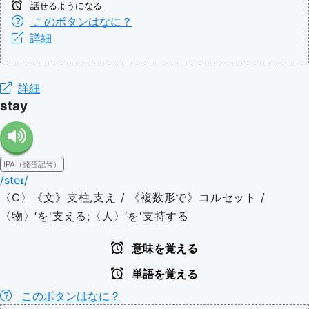
話せるようになる
このボタンはなに？
詳細
詳細
stay
IPA（発音記号）
/steɪ/
〈C〉《文》支柱,支え / 《複数形で》コルセット /
〈物〉‘を'支える;〈人〉‘を'支持する
意味を覚える
単語を覚える
このボタンはなに？