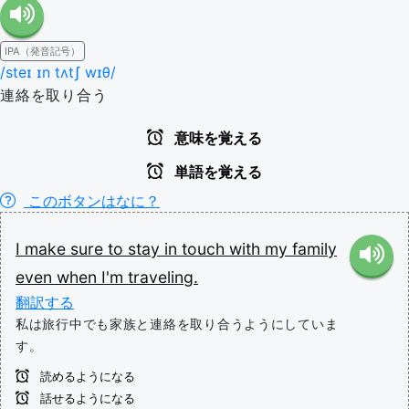
IPA（発音記号）
/steɪ ɪn tʌtʃ wɪθ/
連絡を取り合う
意味を覚える
単語を覚える
このボタンはなに？
I
make
sure
to
stay
in
touch
with
my
family
even
when
I'm
traveling.
翻訳する
私は旅行中でも家族と連絡を取り合うようにしていま
す。
読めるようになる
話せるようになる