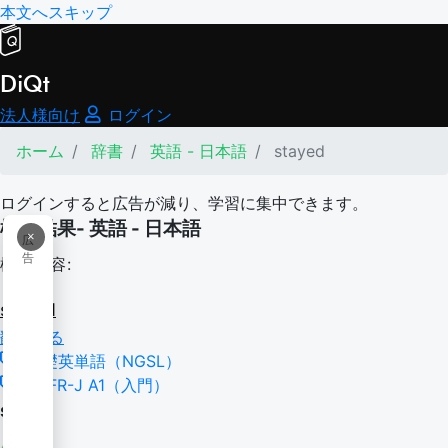
本文へスキップ
DiQt
法人様向け
ログイン
ホーム
辞書
英語 - 日本語
stayed
ログインすると広告が減り、学習に集中できます。
検索結果- 英語 - 日本語
×
広
告
検索内容:
stayed
翻訳する
基礎英単語（NGSL）
CEFR-J A1（入門）
stay