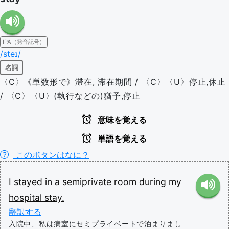
IPA（発音記号）
/steɪ/
名詞
〈C〉《単数形で》滞在, 滞在期間 / 〈C〉〈U〉停止,休止
/ 〈C〉〈U〉(執行などの)猶予,停止
意味を覚える
単語を覚える
このボタンはなに？
I
stayed
in
a
semiprivate
room
during
my
hospital
stay.
翻訳する
入院中、私は病室にセミプライベートで泊まりまし