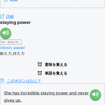
詳細
staying power
IPA（発音記号）
/stɛɪɪŋ ˈpaʊər/
耐久力,持久力
意味を覚える
単語を覚える
このボタンはなに？
She
has
incredible
staying
power
and
never
gives
up.