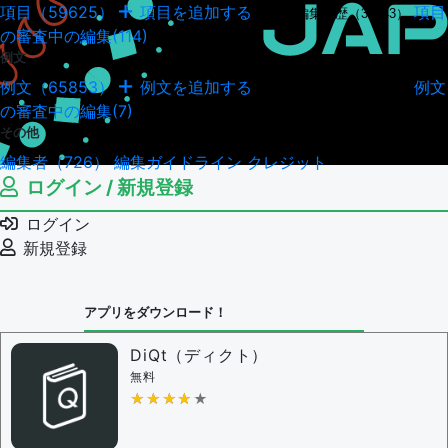
項目（59625）
項目を追加する
項目
項目の編集履歴（34943）
の審査中の編集(114)
例文
例文（65853）
例文を追加する
例文
例文の編集履歴（18036）
の審査中の編集(7)
その他
編集者（726）
編集ガイドライン
クレジット
ログイン / 新規登録
ログイン
新規登録
アプリをダウンロード！
DiQt（ディクト）
無料
★★★★★
★★★★★