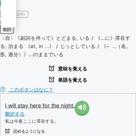
IPA（発音記号）
/steɪ/
動詞
〈自〉《副詞を伴って》とどまる, いる / 《...に》滞在す
る, 泊まる 《at, in ...》 / じっとしている / 《~ ...（名,
形, 過分）》...のままでいる
意味を覚える
単語を覚える
このボタンはなに？
I
will
stay
here
for
the
night.
翻訳する
私は今夜ここに滞在する。
読めるようになる