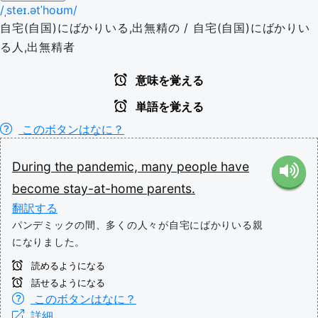
/ˌsteɪ.ətˈhoʊm/
自宅(自国)にばかりいる,出無精の / 自宅(自国)にばかりい
る人,出無精者
意味を覚える
単語を覚える
このボタンはなに？
During
the
pandemic,
many
people
have
become
stay-at-home
parents.
翻訳する
パンデミックの間、多くの人々が自宅にばかりいる親
になりました。
読めるようになる
話せるようになる
このボタンはなに？
詳細