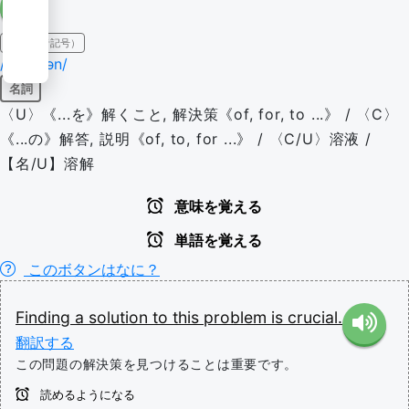
IPA（発音記号）
/səˈluːʃən/
名詞
〈U〉《...を》解くこと, 解決策《of, for, to ...》 / 〈C〉
《...の》解答, 説明《of, to, for ...》 / 〈C/U〉溶液 /
【名/U】溶解
意味を覚える
単語を覚える
このボタンはなに？
Finding
a
solution
to
this
problem
is
crucial.
翻訳する
この問題の解決策を見つけることは重要です。
読めるようになる