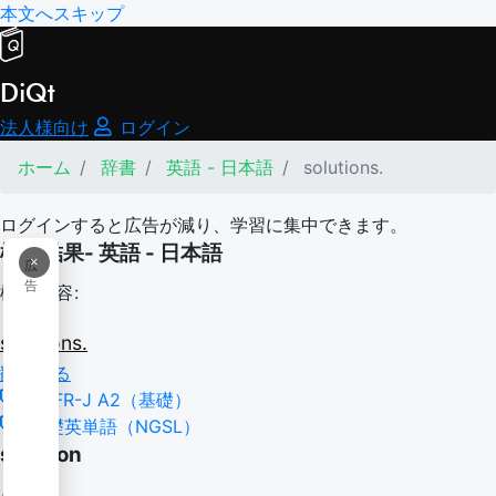
本文へスキップ
DiQt
法人様向け
ログイン
ホーム
辞書
英語 - 日本語
solutions.
ログインすると広告が減り、学習に集中できます。
検索結果- 英語 - 日本語
×
広
告
検索内容:
solutions.
翻訳する
CEFR-J A2（基礎）
基礎英単語（NGSL）
solution