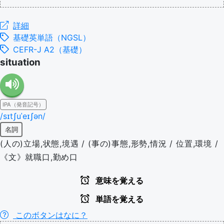
詳細
基礎英単語（NGSL）
CEFR-J A2（基礎）
situation
IPA（発音記号）
/sɪtʃuˈeɪʃən/
名詞
(人の)立場,状態,境遇 / (事の)事態,形勢,情況 / 位置,環境 /
《文》就職口,勤め口
意味を覚える
単語を覚える
このボタンはなに？