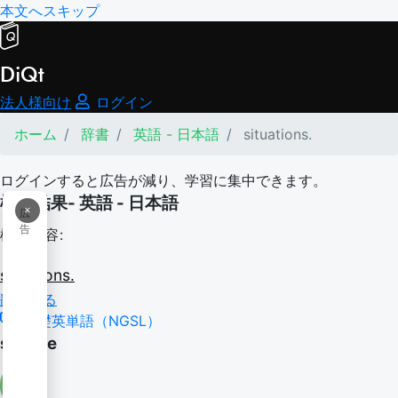
本文へスキップ
DiQt
法人様向け
ログイン
ホーム
辞書
英語 - 日本語
situations.
ログインすると広告が減り、学習に集中できます。
検索結果- 英語 - 日本語
×
広
告
検索内容:
situations.
翻訳する
基礎英単語（NGSL）
situate