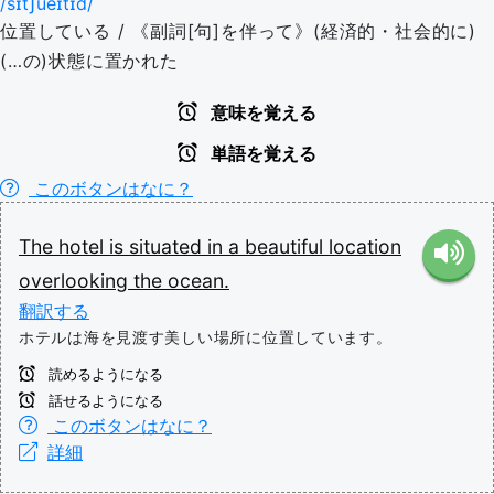
/sɪtʃueɪtɪd/
位置している / 《副詞[句]を伴って》(経済的・社会的に)
(…の)状態に置かれた
意味を覚える
単語を覚える
このボタンはなに？
The
hotel
is
situated
in
a
beautiful
location
overlooking
the
ocean.
翻訳する
ホテルは海を見渡す美しい場所に位置しています。
読めるようになる
話せるようになる
このボタンはなに？
詳細