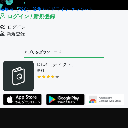
その他
編集者（726）
編集ガイドライン
クレジット
ログイン / 新規登録
ログイン
新規登録
アプリをダウンロード！
DiQt（ディクト）
無料
★★★★★
★★★★★