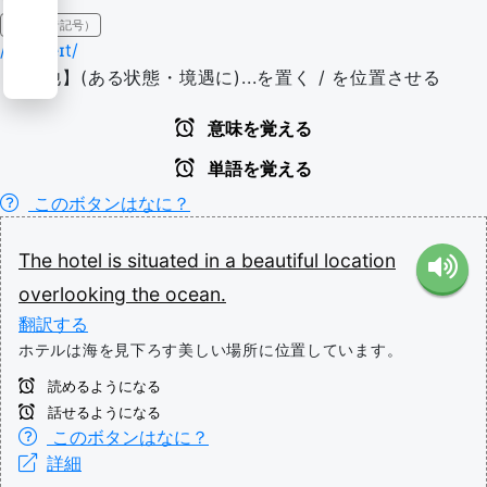
IPA（発音記号）
/sɪˈtʃueɪt/
【動/他】(ある状態・境遇に)...を置く / を位置させる
意味を覚える
単語を覚える
このボタンはなに？
The
hotel
is
situated
in
a
beautiful
location
overlooking
the
ocean.
翻訳する
ホテルは海を見下ろす美しい場所に位置しています。
読めるようになる
話せるようになる
このボタンはなに？
詳細