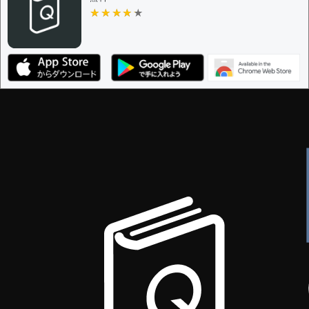
★★★★★
★★★★★