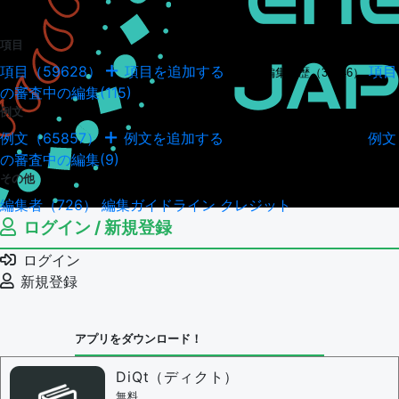
項目
項目（59628）
項目を追加する
項目
項目の編集履歴（34946）
の審査中の編集(115)
例文
例文（65857）
例文を追加する
例文
例文の編集履歴（18040）
の審査中の編集(9)
その他
編集者（726）
編集ガイドライン
クレジット
ログイン / 新規登録
ログイン
新規登録
アプリをダウンロード！
DiQt（ディクト）
無料