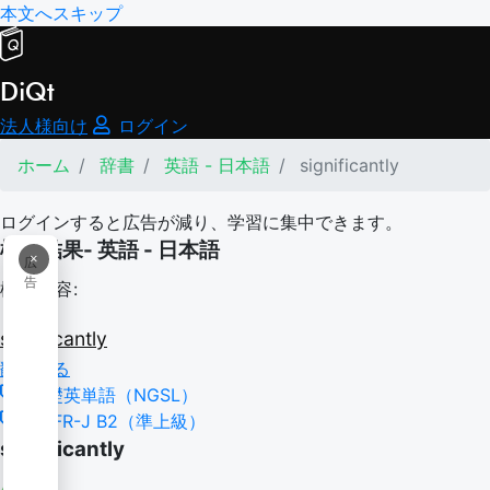
本文へスキップ
DiQt
法人様向け
ログイン
ホーム
辞書
英語 - 日本語
significantly
ログインすると広告が減り、学習に集中できます。
検索結果- 英語 - 日本語
×
広
告
検索内容:
significantly
翻訳する
基礎英単語（NGSL）
CEFR-J B2（準上級）
significantly