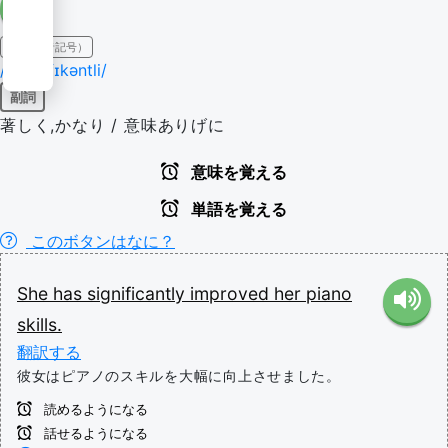
IPA（発音記号）
/sɪɡˈnɪfɪkəntli/
副詞
著しく,かなり / 意味ありげに
意味を覚える
単語を覚える
このボタンはなに？
She
has
significantly
improved
her
piano
skills.
翻訳する
彼女はピアノのスキルを大幅に向上させました。
読めるようになる
話せるようになる