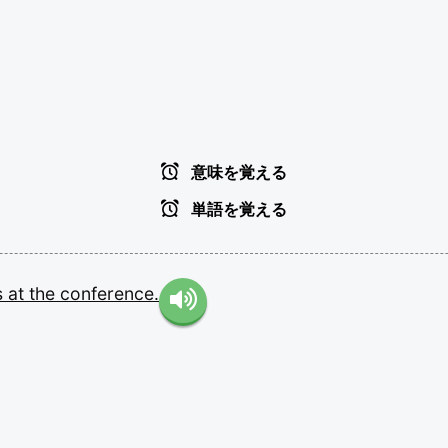
意味を覚える
単語を覚える
s
at
the
conference.