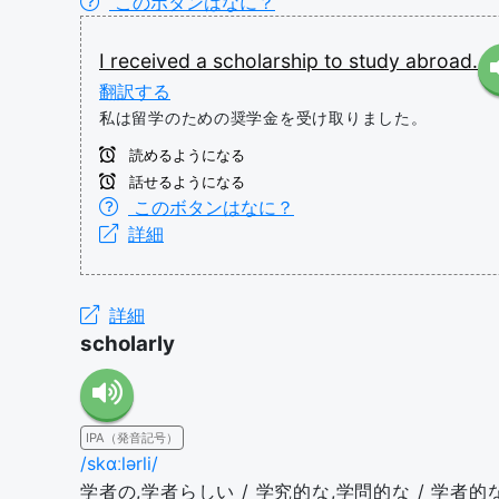
このボタンはなに？
I
received
a
scholarship
to
study
abroad.
翻訳する
私は留学のための奨学金を受け取りました。
読めるようになる
話せるようになる
このボタンはなに？
詳細
詳細
scholarly
IPA（発音記号）
/skɑːlərli/
学者の,学者らしい / 学究的な,学問的な / 学者的