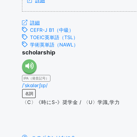
詳細
詳細
CEFR-J B1（中級）
TOEIC英単語（TSL）
学術英単語（NAWL）
scholarship
IPA（発音記号）
/ˈskɑlərʃɪp/
名詞
〈C〉《時にS-》奨学金 / 〈U〉学識,学力