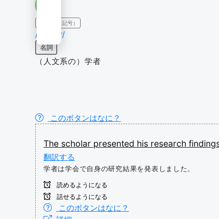
IPA（発音記号）
/'skɑlər/
名詞
（人文系の）学者
このボタンはなに？
The
scholar
presented
his
research
finding
翻訳する
学者は学会で自身の研究結果を発表しました。
読めるようになる
話せるようになる
このボタンはなに？