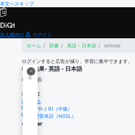
本文へスキップ
DiQt
法人様向け
ログイン
ホーム
辞書
英語 - 日本語
scholar
ログインすると広告が減り、学習に集中できます。
検索結果- 英語 - 日本語
×
広
告
検索内容:
scholar
翻訳する
CEFR-J B1（中級）
基礎英単語（NGSL）
scholar