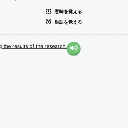
意味を覚える
単語を覚える
ng
the
results
of
the
research.