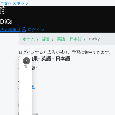
本文へスキップ
DiQt
法人様向け
ログイン
ホーム
辞書
英語 - 日本語
rocky
ログインすると広告が減り、学習に集中できます。
検索結果- 英語 - 日本語
×
広
告
検索内容:
rocky
翻訳する
rocky
IPA（発音記号）