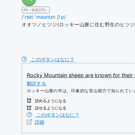
IPA（発音記号）
/'rɒki 'maʊntɪn ʃiːp/
オオツノヒツジ(ロッキー山脈に住む野生のヒツジ;
このボタンはなに？
Rocky
Mountain
sheep
are
known
for
their
翻訳する
ロッキー山脈の羊は、印象的な登山能力で知られてい
読めるようになる
話せるようになる
このボタンはなに？
詳細