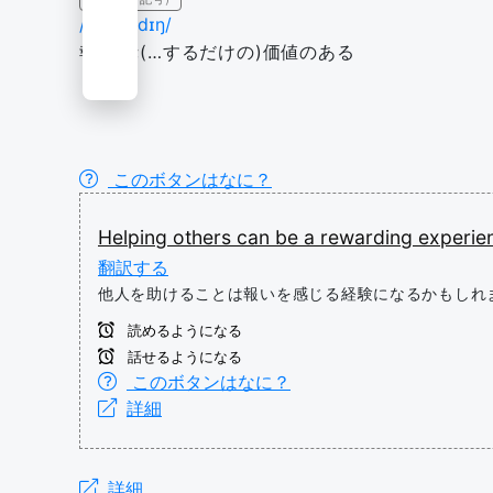
/rɪˈwɔːrdɪŋ/
報いる;(…するだけの)価値のある
このボタンはなに？
Helping
others
can
be
a
rewarding
experie
翻訳する
他人を助けることは報いを感じる経験になるかもしれ
読めるようになる
話せるようになる
このボタンはなに？
詳細
詳細