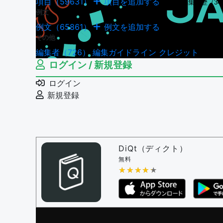
項目（59631）
項目を追加する
項目の編集履歴（349
例文
例文（65861）
例文を追加する
例文の編集履歴（180
その他
編集者（726）
編集ガイドライン
クレジット
ログイン / 新規登録
ログイン
新規登録
DiQt（ディクト）
無料
★★★★★
★★★★★