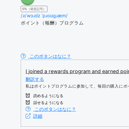
IPA（発音記号）
/ɹɪˈwɔɹdz ˈpɹoʊɡɹæm/
ポイント（報酬）プログラム
このボタンはなに？
I
joined
a
rewards
program
and
earned
poi
翻訳する
私はポイントプログラムに参加して、毎回の購入にポ
読めるようになる
話せるようになる
このボタンはなに？
詳細