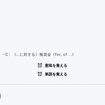
 〈C〉《...に対する》報奨金《for, of ...》
意味を覚える
単語を覚える