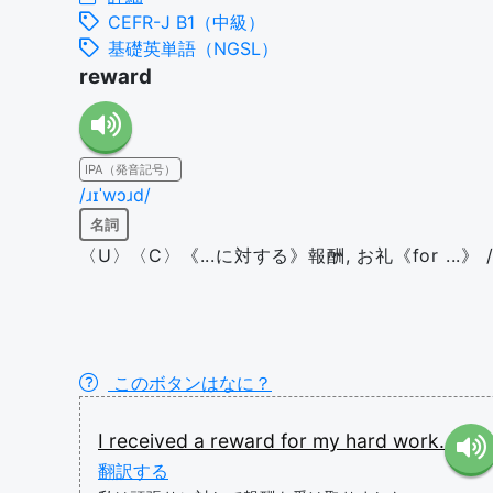
CEFR-J B1（中級）
基礎英単語（NGSL）
reward
IPA（発音記号）
/ɹɪˈwɔɹd/
名詞
〈U〉〈C〉《...に対する》報酬, お礼《for ...》 /
このボタンはなに？
I
received
a
reward
for
my
hard
work.
翻訳する