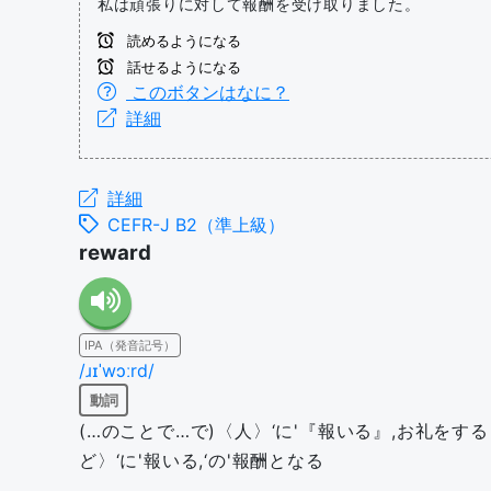
私は頑張りに対して報酬を受け取りました。
読めるようになる
話せるようになる
このボタンはなに？
詳細
詳細
CEFR-J B2（準上級）
reward
IPA（発音記号）
/ɹɪˈwɔːrd/
動詞
(…のことで…で)〈人〉‘に'『報いる』,お礼をする《+
ど〉‘に'報いる,‘の'報酬となる