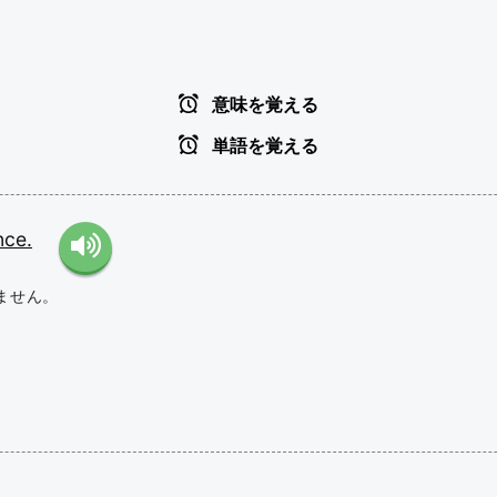
意味を覚える
単語を覚える
nce.
ません。