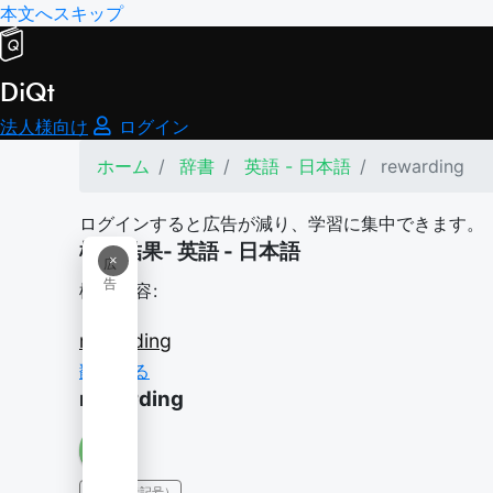
本文へスキップ
DiQt
法人様向け
ログイン
ホーム
辞書
英語 - 日本語
rewarding
ログインすると広告が減り、学習に集中できます。
検索結果- 英語 - 日本語
×
広
告
検索内容:
rewarding
翻訳する
rewarding
IPA（発音記号）