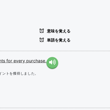
意味を覚える
単語を覚える
nts
for
every
purchase.
イントを獲得しました。