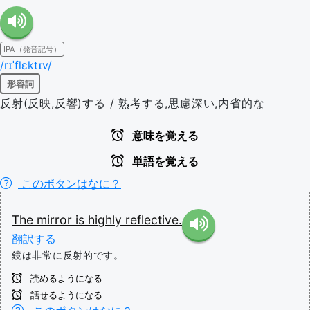
IPA（発音記号）
/rɪˈflɛktɪv/
形容詞
反射(反映,反響)する / 熟考する,思慮深い,内省的な
意味を覚える
単語を覚える
このボタンはなに？
The
mirror
is
highly
reflective.
翻訳する
鏡は非常に反射的です。
読めるようになる
話せるようになる