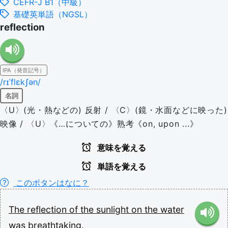
CEFR-J B1（中級）
基礎英単語（NGSL）
reflection
IPA（発音記号）
/rɪˈflɛkʃən/
名詞
〈U〉(光・熱などの) 反射 / 〈C〉(鏡・水面などに映った)
映像 / 〈U〉《…についての》熟考《on, upon ...》
意味を覚える
単語を覚える
このボタンはなに？
The
reflection
of
the
sunlight
on
the
water
was
breathtaking.