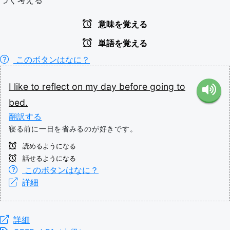
づく考える
意味を覚える
単語を覚える
このボタンはなに？
I
like
to
reflect
on
my
day
before
going
to
bed.
翻訳する
寝る前に一日を省みるのが好きです。
読めるようになる
話せるようになる
このボタンはなに？
詳細
詳細