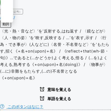
IPA（発音記号）
/rɪˈflɛkt/
動詞
〈光・熱・音など〉‘を'反射する,はね返す / 〈鏡などが〉
〈人・物の姿〉‘を'映す,反映する / …‘を'表す,示す / 〈行
為・でき事が〉(人などに)〈名誉・不名誉など〉‘を'もたら
す,招く《+名+on(upon)+名》 / 《reflect+that(wh-節・
句)》…であると(…かどうか)よく考える,悟る / (…を)よく
考える,熟考する《+on(upon)+名(doing)》 / 〈物事が〉
(…に)非難をもたらす,(…の)不名誉となる
《+on(upon)+名》
意味を覚える
単語を覚える
このボタンはなに？