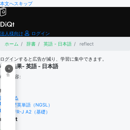
本文へスキップ
DiQt
法人様向け
ログイン
ホーム
辞書
英語 - 日本語
reflect
ログインすると広告が減り、学習に集中できます。
検索結果- 英語 - 日本語
×
広
告
検索内容:
reflect
翻訳する
基礎英単語（NGSL）
CEFR-J A2（基礎）
reflect