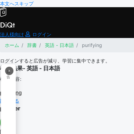
本文へスキップ
DiQt
法人様向け
ログイン
ホーム
辞書
英語 - 日本語
purifying
ログインすると広告が減り、学習に集中できます。
検索結果- 英語 - 日本語
×
広
告
検索内容:
purifying
翻訳する
purifier