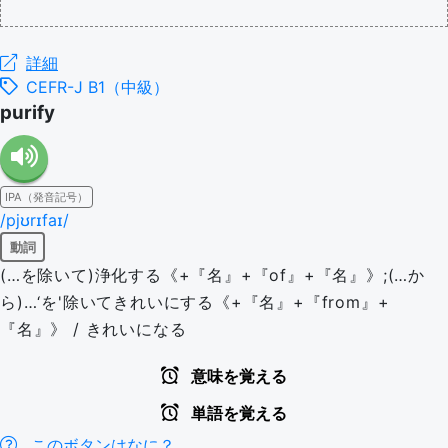
詳細
CEFR-J B1（中級）
purify
IPA（発音記号）
/pjʊrɪfaɪ/
動詞
(…を除いて)浄化する《+『名』+『of』+『名』》;(…か
ら)…‘を'除いてきれいにする《+『名』+『from』+
『名』》 / きれいになる
意味を覚える
単語を覚える
このボタンはなに？