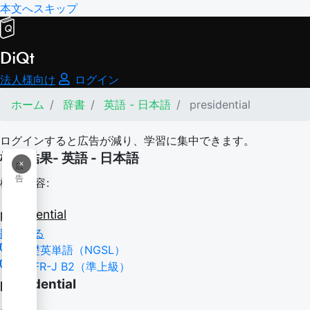
本文へスキップ
DiQt
法人様向け
ログイン
ホーム
辞書
英語 - 日本語
presidential
ログインすると広告が減り、学習に集中できます。
検索結果- 英語 - 日本語
×
広
告
検索内容:
presidential
翻訳する
基礎英単語（NGSL）
CEFR-J B2（準上級）
presidential