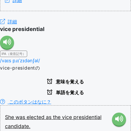
詳細
詳細
vice presidential
IPA（発音記号）
/vaɪs pɹɪˈzɪdənʃəl/
vice-presidentの
意味を覚える
単語を覚える
このボタンはなに？
She
was
elected
as
the
vice
presidential
candidate.