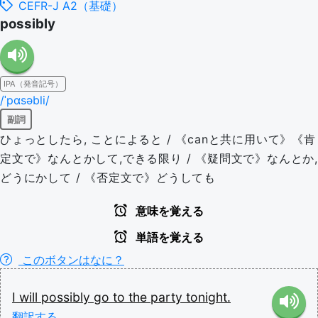
CEFR-J A2（基礎）
possibly
IPA（発音記号）
/ˈpɑsəbli/
副詞
ひょっとしたら, ことによると / 《canと共に用いて》《肯
定文で》なんとかして,できる限り / 《疑問文で》なんとか,
どうにかして / 《否定文で》どうしても
意味を覚える
単語を覚える
このボタンはなに？
I
will
possibly
go
to
the
party
tonight.
翻訳する