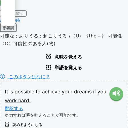
IPA（発音記号）
/pɑsəbəl/
形容詞
可能な；ありうる；起こりうる /〈U〉《the ~》 可能性
〈C〉可能性のある人(物)
意味を覚える
単語を覚える
このボタンはなに？
It
is
possible
to
achieve
your
dreams
if
you
work
hard.
翻訳する
努力すれば夢を叶えることが可能です。
読めるようになる