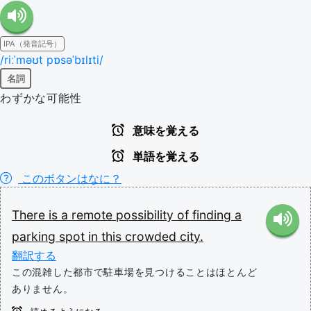
IPA（発音記号）
/riːˈməʊt pɒsəˈbɪlɪti/
名詞
わずかな可能性
意味を覚える
単語を覚える
このボタンはなに？
There
is
a
remote
possibility
of
finding
a
parking
spot
in
this
crowded
city.
翻訳する
この混雑した都市で駐車場を見つけることはほとんど
ありません。