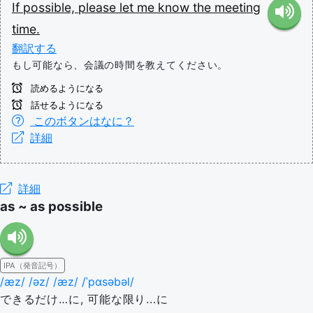
If
possible,
please
let
me
know
the
meeting
time.
翻訳する
もし可能なら、会議の時間を教えてください。
読めるようになる
話せるようになる
このボタンはなに？
詳細
詳細
as ~ as possible
IPA（発音記号）
/æz/ /əz/ /æz/ /ˈpɑsəbəl/
できるだけ…に, 可能な限り...に