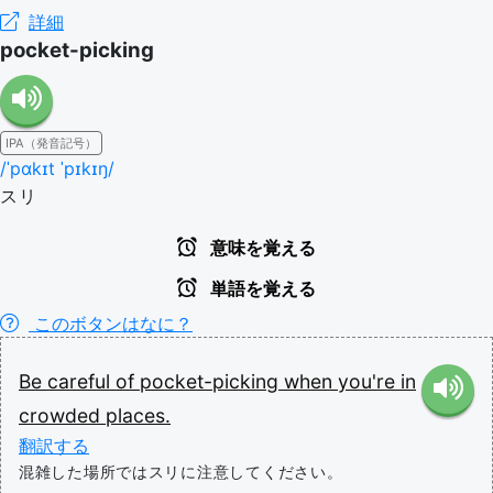
詳細
pocket-picking
IPA（発音記号）
/ˈpɑkɪt ˈpɪkɪŋ/
スリ
意味を覚える
単語を覚える
このボタンはなに？
Be
careful
of
pocket-picking
when
you're
in
crowded
places.
翻訳する
混雑した場所ではスリに注意してください。