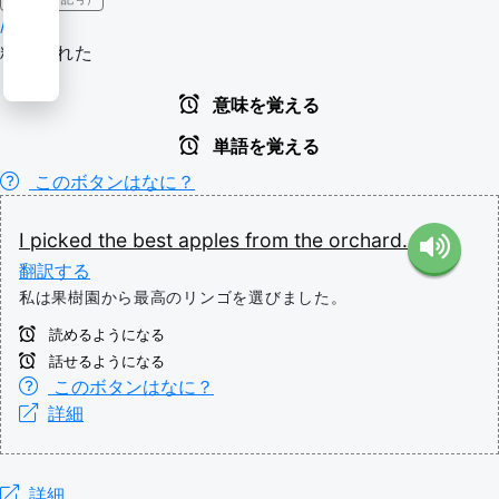
/pɪkt/
精選された
意味を覚える
単語を覚える
このボタンはなに？
I
picked
the
best
apples
from
the
orchard.
翻訳する
私は果樹園から最高のリンゴを選びました。
読めるようになる
話せるようになる
このボタンはなに？
詳細
詳細