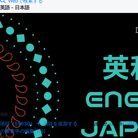
Webで検索する
英語 - 日本語
項目
項目（59630）
項目を追加する
項目
項目の編集履歴（34948）
の審査中の編集(116)
例文