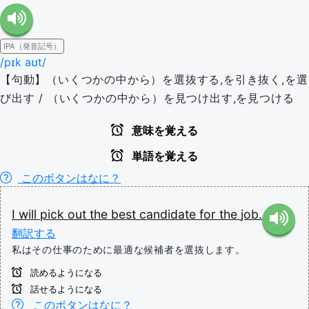
IPA（発音記号）
/pɪk aʊt/
【句動】（いくつかの中から）を選抜する,を引き抜く,を選
び出す / （いくつかの中から）を見つけ出す,を見つける
意味を覚える
単語を覚える
このボタンはなに？
I
will
pick
out
the
best
candidate
for
the
job.
翻訳する
私はその仕事のために最適な候補者を選抜します。
読めるようになる
話せるようになる
このボタンはなに？