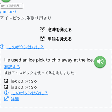
IPA（発音記号）
/aɪs pɪk/
アイスピック,氷割り用きり
意味を覚える
単語を覚える
このボタンはなに？
He
used
an
ice
pick
to
chip
away
at
the
ice.
翻訳する
彼はアイスピックを使って氷を削りました。
読めるようになる
話せるようになる
このボタンはなに？
詳細