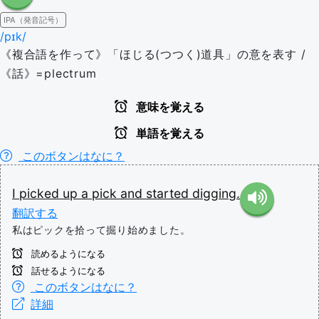
IPA（発音記号）
/pɪk/
《複合語を作って》「ほじる(つつく)道具」の意を表す /
《話》=plectrum
意味を覚える
単語を覚える
このボタンはなに？
I
picked
up
a
pick
and
started
digging.
翻訳する
私はピックを拾って掘り始めました。
読めるようになる
話せるようになる
このボタンはなに？
詳細