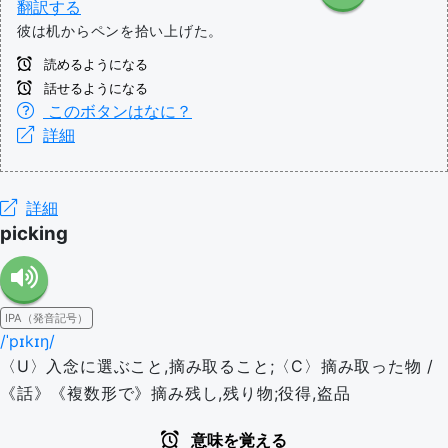
翻訳する
彼は机からペンを拾い上げた。
読めるようになる
話せるようになる
このボタンはなに？
詳細
詳細
picking
IPA（発音記号）
/ˈpɪkɪŋ/
〈U〉入念に選ぶこと,摘み取ること;〈C〉摘み取った物 /
《話》《複数形で》摘み残し,残り物;役得,盗品
意味を覚える