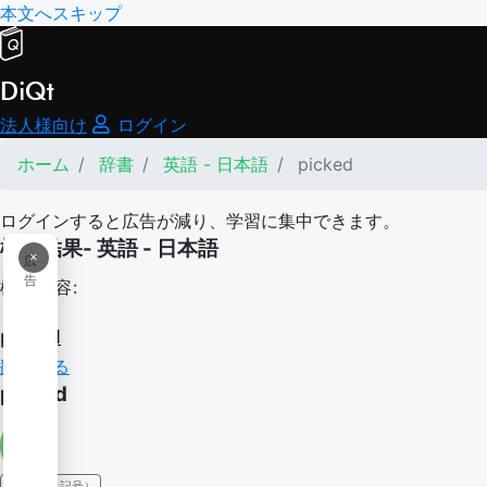
本文へスキップ
DiQt
法人様向け
ログイン
ホーム
辞書
英語 - 日本語
picked
ログインすると広告が減り、学習に集中できます。
検索結果- 英語 - 日本語
×
広
告
検索内容:
picked
翻訳する
picked
IPA（発音記号）