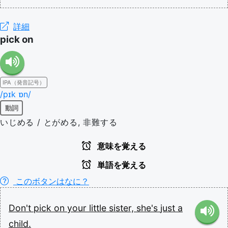
詳細
pick on
IPA（発音記号）
/pɪk ɒn/
動詞
いじめる / とがめる, 非難する
意味を覚える
単語を覚える
このボタンはなに？
Don't
pick
on
your
little
sister,
she's
just
a
child.