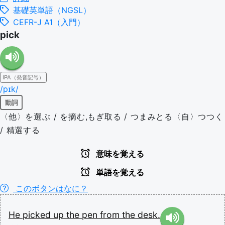
基礎英単語（NGSL）
CEFR-J A1（入門）
pick
IPA（発音記号）
/pɪk/
動詞
〈他〉を選ぶ / を摘む,もぎ取る / つまみとる〈自〉つつく
/ 精選する
意味を覚える
単語を覚える
このボタンはなに？
He
picked
up
the
pen
from
the
desk.