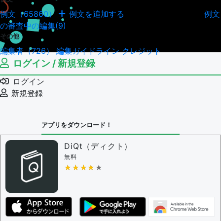
例文（65860）
例文を追加する
例文
例文の編集履歴（18043）
の審査中の編集(9)
その他
編集者（726）
編集ガイドライン
クレジット
ログイン / 新規登録
ログイン
新規登録
アプリをダウンロード！
DiQt（ディクト）
無料
★★★★★
★★★★★