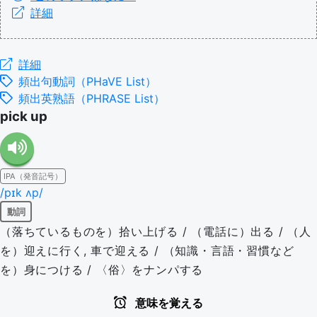
詳細
詳細
頻出句動詞（PHaVE List）
頻出英熟語（PHRASE List）
pick up
IPA（発音記号）
/pɪk ʌp/
動詞
（落ちているものを）拾い上げる / （電話に）出る / （人
を）迎えに行く, 車で迎える / （知識・言語・習慣など
を）身につける / 〈俗〉をナンパする
意味を覚える