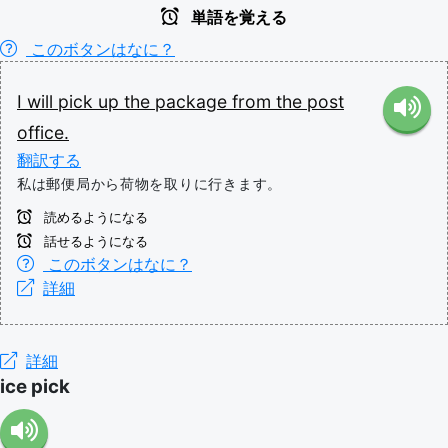
単語を覚える
このボタンはなに？
I
will
pick
up
the
package
from
the
post
office.
翻訳する
私は郵便局から荷物を取りに行きます。
読めるようになる
話せるようになる
このボタンはなに？
詳細
詳細
ice pick