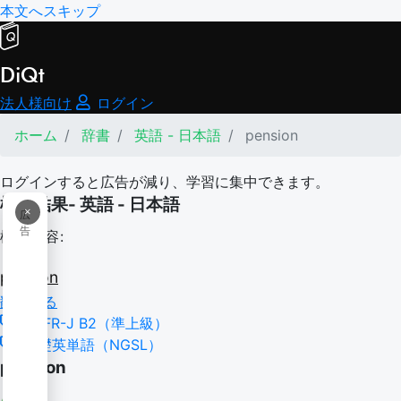
本文へスキップ
DiQt
法人様向け
ログイン
ホーム
辞書
英語 - 日本語
pension
ログインすると広告が減り、学習に集中できます。
検索結果- 英語 - 日本語
×
広
告
検索内容:
pension
翻訳する
CEFR-J B2（準上級）
基礎英単語（NGSL）
pension