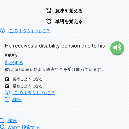
意味を覚える
単語を覚える
このボタンはなに？
He
receives
a
disability
pension
due
to
his
injury.
翻訳する
彼は lesiones により障害年金を受け取っています。
読めるようになる
話せるようになる
このボタンはなに？
詳細
詳細
Webで検索する