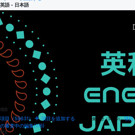
英語 - 日本語
項目
項目（59631）
項目を追加する
項目
項目の編集履歴（34949）
の審査中の編集(116)
例文