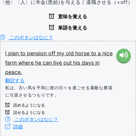
〈他〉〈人〉に年金(恩給)を与える / 退職させる（+off）
意味を覚える
単語を覚える
このボタンはなに？
I
plan
to
pension
off
my
old
horse
to
a
nice
farm
where
he
can
live
out
his
days
in
peace.
翻訳する
私は、古い馬を平和に彼の日々を過ごせる素敵な農場
に引退させるつもりです。
読めるようになる
話せるようになる
このボタンはなに？
詳細