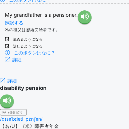
My
grandfather
is
a
pensioner.
翻訳する
私の祖父は恩給受給者です。
読めるようになる
話せるようになる
このボタンはなに？
詳細
詳細
disability pension
IPA（発音記号）
/dɪsəˈbɪləti ˈpɛnʃən/
【名/U】《米》障害者年金