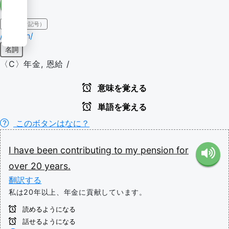
IPA（発音記号）
/pɛnʃən/
名詞
〈C〉年金, 恩給 /
意味を覚える
単語を覚える
このボタンはなに？
I
have
been
contributing
to
my
pension
for
over
20
years.
翻訳する
私は20年以上、年金に貢献しています。
読めるようになる
話せるようになる