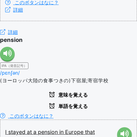
このボタンはなに？
詳細
詳細
pension
IPA（発音記号）
/pɛnʃən/
(ヨーロッパ大陸の食事つきの)下宿屋;寄宿学校
意味を覚える
単語を覚える
このボタンはなに？
I
stayed
at
a
pension
in
Europe
that