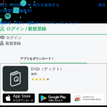
例文（65861）
例文を追加する
例文
例文の編集履歴（18044）
の審査中の編集(9)
その他
編集者（726）
編集ガイドライン
クレジット
ログイン / 新規登録
ログイン
新規登録
アプリをダウンロード！
DiQt（ディクト）
無料
★★★★★
★★★★★