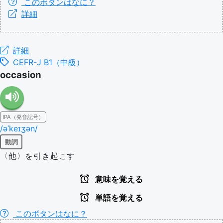
このボタンはなに？
詳細
詳細
CEFR-J B1（中級）
occasion
IPA（発音記号）
/əˈkeɪʒən/
動詞
〈他〉を引き起こす
意味を覚える
単語を覚える
このボタンはなに？