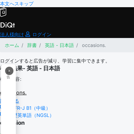
本文へスキップ
DiQt
法人様向け
ログイン
ホーム
辞書
英語 - 日本語
occasions.
ログインすると広告が減り、学習に集中できます。
検索結果- 英語 - 日本語
×
広
告
検索内容:
occasions.
翻訳する
CEFR-J B1（中級）
基礎英単語（NGSL）
occasion