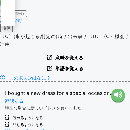
IPA（発音記号）
/əˈkeɪʒən/
名詞
〈C〉(事が起こる,特定の)時 / 出来事 / 〈U〉〈C〉機会 /
理由
意味を覚える
単語を覚える
このボタンはなに？
I
bought
a
new
dress
for
a
special
occasion.
翻訳する
特別な場合に新しいドレスを買いました。
読めるようになる
話せるようになる