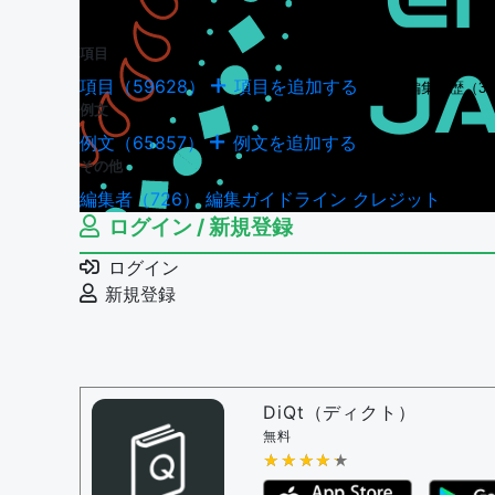
項目
項目（59628）
項目を追加する
項目の編集履歴（34
例文
例文（65857）
例文を追加する
例文の編集履歴（180
その他
編集者（726）
編集ガイドライン
クレジット
ログイン / 新規登録
ログイン
新規登録
DiQt（ディクト）
無料
★★★★★
★★★★★