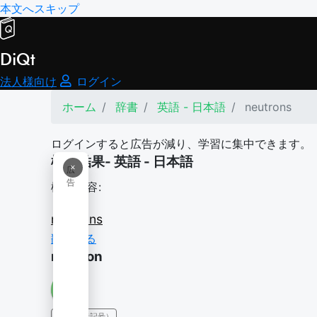
本文へスキップ
DiQt
法人様向け
ログイン
ホーム
辞書
英語 - 日本語
neutrons
ログインすると広告が減り、学習に集中できます。
検索結果- 英語 - 日本語
×
広
告
検索内容:
neutrons
翻訳する
neutron
IPA（発音記号）