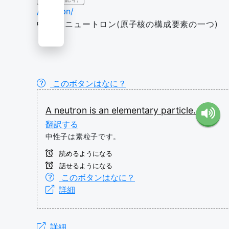
/ˈnjuːtrɒn/
中性子,ニュートロン(原子核の構成要素の一つ)
このボタンはなに？
A
neutron
is
an
elementary
particle.
翻訳する
中性子は素粒子です。
読めるようになる
話せるようになる
このボタンはなに？
詳細
詳細