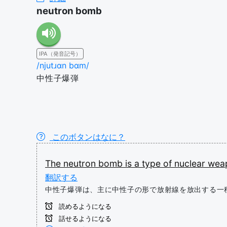
neutron bomb
IPA（発音記号）
/njutɹɑn bɑm/
中性子爆弾
このボタンはなに？
The
neutron
bomb
is
a
type
of
nuclear
wea
翻訳する
中性子爆弾は、主に中性子の形で放射線を放出する一
読めるようになる
話せるようになる