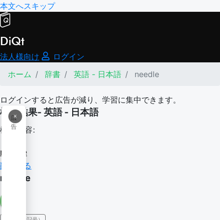
本文へスキップ
DiQt
法人様向け
ログイン
ホーム
辞書
英語 - 日本語
needle
ログインすると広告が減り、学習に集中できます。
検索結果- 英語 - 日本語
×
広
告
検索内容:
needle
翻訳する
needle
IPA（発音記号）