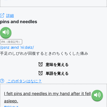
詳細
pins and needles
IPA（発音記号）
/pɪnz ænd ˈniːdəlz/
手足のしびれが回復するときのちくちくした痛み
意味を覚える
単語を覚える
このボタンはなに？
I
felt
pins
and
needles
in
my
hand
after
it
fell
asleep.