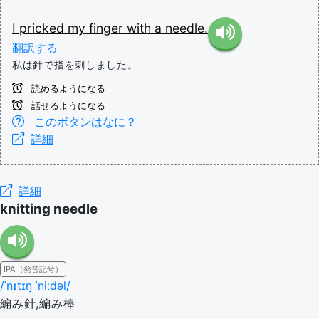
I
pricked
my
finger
with
a
needle.
翻訳する
私は針で指を刺しました。
読めるようになる
話せるようになる
このボタンはなに？
詳細
詳細
knitting needle
IPA（発音記号）
/ˈnɪtɪŋ ˈniːdəl/
編み針,編み棒