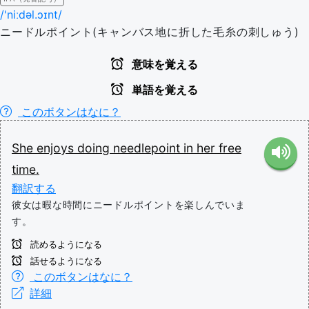
/'niːdəl.ɔɪnt/
ニードルポイント(キャンバス地に折した毛糸の刺しゅう)
意味を覚える
単語を覚える
このボタンはなに？
She
enjoys
doing
needlepoint
in
her
free
time.
翻訳する
彼女は暇な時間にニードルポイントを楽しんでいま
す。
読めるようになる
話せるようになる
このボタンはなに？
詳細