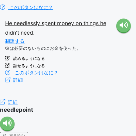
このボタンはなに？
He
needlessly
spent
money
on
things
he
didn't
need.
翻訳する
彼は必要のないものにお金を使った。
読めるようになる
話せるようになる
このボタンはなに？
詳細
詳細
needlepoint
IPA（発音記号）