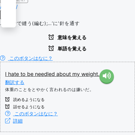
/ˈniː.dəl/
動詞
…‘を'針で縫う(編む);…‘に'針を通す
意味を覚える
単語を覚える
このボタンはなに？
I
hate
to
be
needled
about
my
weight.
翻訳する
体重のことをとやかく言われるのは嫌いだ。
読めるようになる
話せるようになる
このボタンはなに？
詳細