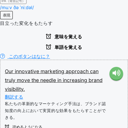
IPA（発音記号）
/muːv ðə ˈniːdəl/
表現
目立った変化をもたらす
意味を覚える
単語を覚える
このボタンはなに？
Our
innovative
marketing
approach
can
truly
move
the
needle
in
increasing
brand
visibility.
翻訳する
私たちの革新的なマーケティング手法は、ブランド認
知度の向上において実質的な効果をもたらすことがで
きる。
読めるようになる