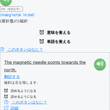
IPA（発音記号）
/mæɡˈnɛtɪk ˈniːdəl/
(羅針盤の)磁針
意味を覚える
単語を覚える
このボタンはなに？
The
magnetic
needle
points
towards
the
north.
翻訳する
磁針は北を指します。
読めるようになる
話せるようになる
このボタンはなに？
詳細