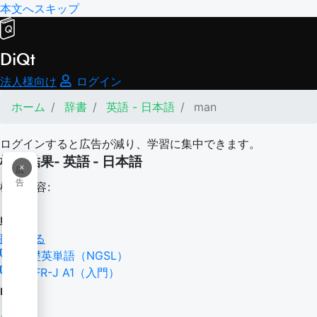
本文へスキップ
DiQt
法人様向け
ログイン
ホーム
辞書
英語 - 日本語
man
ログインすると広告が減り、学習に集中できます。
検索結果- 英語 - 日本語
×
広
告
検索内容:
man
翻訳する
基礎英単語（NGSL）
CEFR-J A1（入門）
man