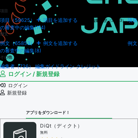
項目
項目（59625）
項目を追加する
項目
項目の編集履歴（34943）
の審査中の編集(114)
例文
例文（65853）
例文を追加する
例文
例文の編集履歴（18036）
の審査中の編集(8)
その他
編集者（726）
編集ガイドライン
クレジット
ログイン / 新規登録
ログイン
新規登録
アプリをダウンロード！
DiQt（ディクト）
無料