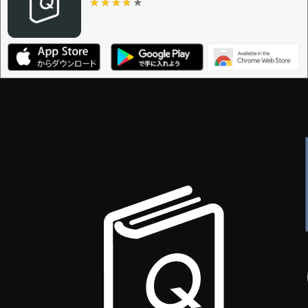
★★★★★
★★★★★