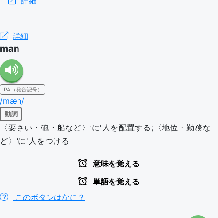
詳細
詳細
man
IPA（発音記号）
/mæn/
動詞
〈要さい・砲・船など〉‘に'人を配置する;〈地位・勤務な
ど〉‘に'人をつける
意味を覚える
単語を覚える
このボタンはなに？