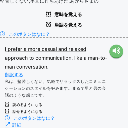
堅苦しくない,率直に打ちあけた,あからさまの
意味を覚える
単語を覚える
このボタンはなに？
I
prefer
a
more
casual
and
relaxed
approach
to
communication,
like
a
man-to-
man
conversation.
翻訳する
私は、堅苦しくない、気軽でリラックスしたコミュニ
ケーションのスタイルを好みます。まるで男と男の会
話のような感じです。
読めるようになる
話せるようになる
このボタンはなに？
詳細