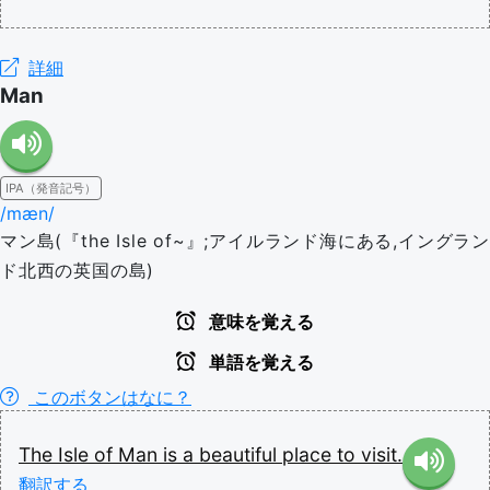
詳細
Man
IPA（発音記号）
/mæn/
マン島(『the Isle of~』;アイルランド海にある,イングラン
ド北西の英国の島)
意味を覚える
単語を覚える
このボタンはなに？
The
Isle
of
Man
is
a
beautiful
place
to
visit.
翻訳する