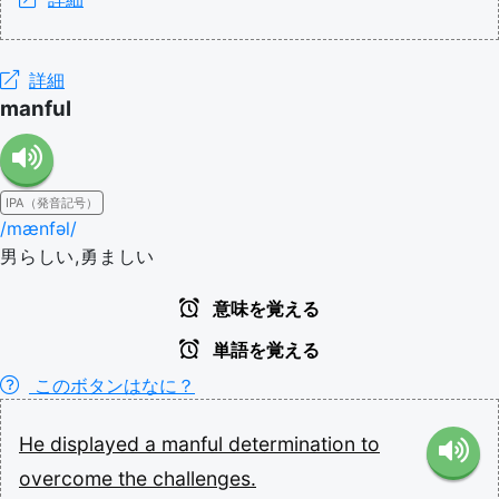
詳細
manful
IPA（発音記号）
/mænfəl/
男らしい,勇ましい
意味を覚える
単語を覚える
このボタンはなに？
He
displayed
a
manful
determination
to
overcome
the
challenges.