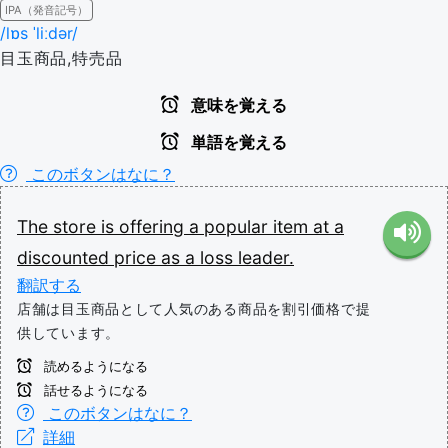
IPA（発音記号）
/lɒs ˈliːdər/
目玉商品,特売品
意味を覚える
単語を覚える
このボタンはなに？
The
store
is
offering
a
popular
item
at
a
discounted
price
as
a
loss
leader.
翻訳する
店舗は目玉商品として人気のある商品を割引価格で提
供しています。
読めるようになる
話せるようになる
このボタンはなに？
詳細