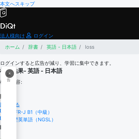
本文へスキップ
DiQt
法人様向け
ログイン
ホーム
辞書
英語 - 日本語
loss
ログインすると広告が減り、学習に集中できます。
検索結果- 英語 - 日本語
×
広
告
検索内容:
loss
翻訳する
CEFR-J B1（中級）
基礎英単語（NGSL）
loss