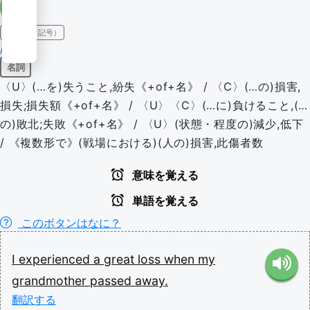
IPA（発音記号）
/lɒs/
名詞
〈U〉(…を)失うこと,紛失《+of+名》 / 〈C〉(…の)損害,
損失;損失額《+of+名》 / 〈U〉〈C〉(…に)負けること,(…
の)敗北;失敗《+of+名》 / 〈U〉(状態・程度の)減少,低下
/ 《複数形で》(戦場における)(人の)損害,此傷者数
意味を覚える
単語を覚える
このボタンはなに？
I
experienced
a
great
loss
when
my
grandmother
passed
away.
翻訳する