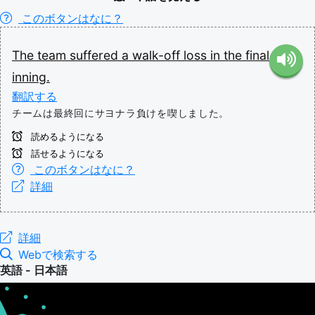
このボタンはなに？
The
team
suffered
a
walk-off
loss
in
the
final
inning.
翻訳する
チームは最終回にサヨナラ負けを喫しました。
読めるようになる
話せるようになる
このボタンはなに？
詳細
詳細
Webで検索する
英語 - 日本語