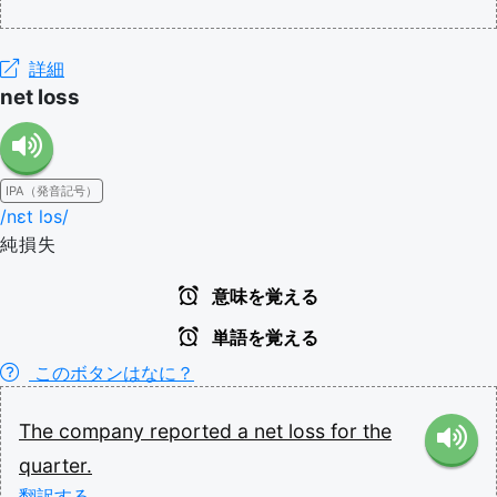
詳細
net loss
IPA（発音記号）
/nɛt lɔs/
純損失
意味を覚える
単語を覚える
このボタンはなに？
The
company
reported
a
net
loss
for
the
quarter.
翻訳する