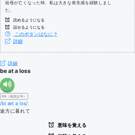
祖母が亡くなった時、私は大きな喪失感を経験しまし
た。
読めるようになる
話せるようになる
このボタンはなに？
詳細
詳細
be at a loss
IPA（発音記号）
/bi æt ə lɔs/
途方に暮れて
意味を覚える