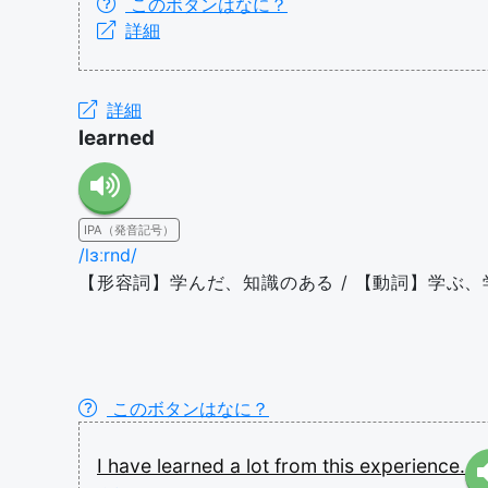
このボタンはなに？
詳細
詳細
learned
IPA（発音記号）
/lɜːrnd/
【形容詞】学んだ、知識のある / 【動詞】学ぶ、
このボタンはなに？
I
have
learned
a
lot
from
this
experience.