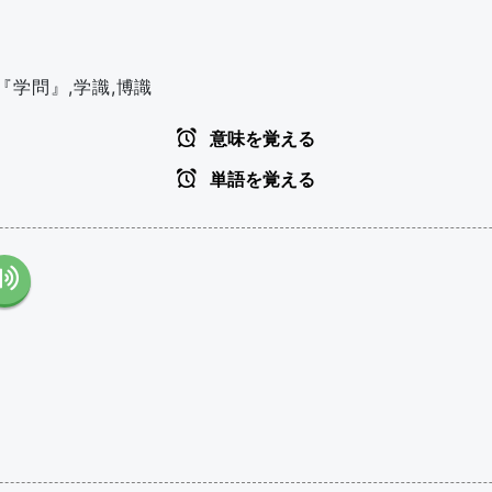
 『学問』,学識,博識
意味を覚える
単語を覚える