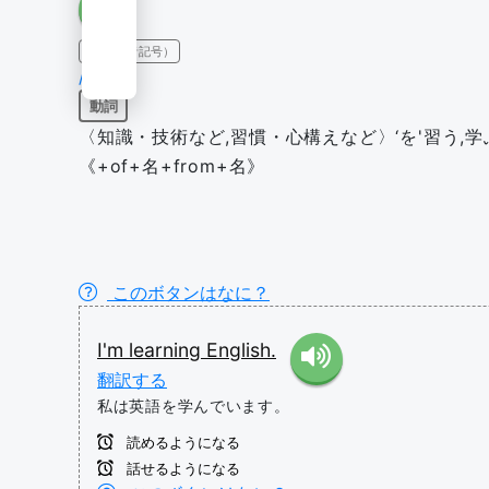
IPA（発音記号）
/lɜrn/
動詞
〈知識・技術など,習慣・心構えなど〉‘を'習う,学ぶ,身に
《+of+名+from+名》
このボタンはなに？
I'm
learning
English.
翻訳する
私は英語を学んでいます。
読めるようになる
話せるようになる