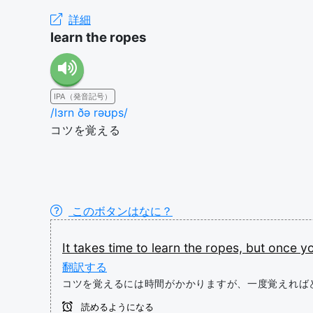
詳細
learn the ropes
IPA（発音記号）
/lɜrn ðə rəʊps/
コツを覚える
このボタンはなに？
It
takes
time
to
learn
the
ropes,
but
once
y
翻訳する
コツを覚えるには時間がかかりますが、一度覚えれば
読めるようになる