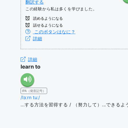
翻訳する
この経験から私は多くを学びました。
読めるようになる
話せるようになる
このボタンはなに？
詳細
詳細
learn to
IPA（発音記号）
/lɜːrn tuː/
...する方法を習得する / （努力して）...できるよ