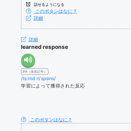
話せるようになる
このボタンはなに？
詳細
詳細
learned response
IPA（発音記号）
/lɜːrnd rɪˈspɒns/
学習によって獲得された反応
このボタンはなに？