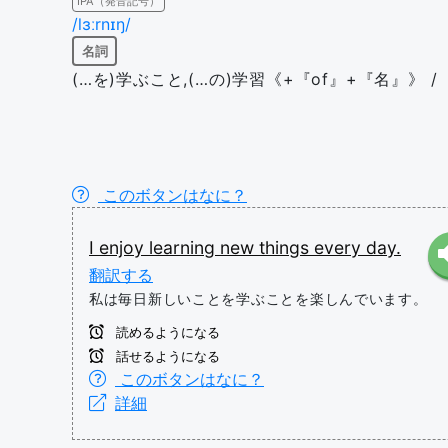
IPA（発音記号）
/lɜːrnɪŋ/
名詞
(…を)学ぶこと,(…の)学習《+『of』+『名』》 /
このボタンはなに？
I
enjoy
learning
new
things
every
day.
翻訳する
私は毎日新しいことを学ぶことを楽しんでいます。
読めるようになる
話せるようになる
このボタンはなに？
詳細