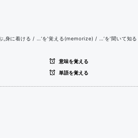
着ける / …‘を'覚える(memorize) / …‘を'聞いて知る
意味を覚える
単語を覚える