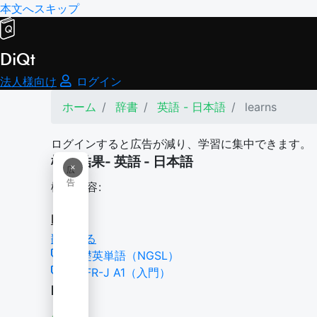
本文へスキップ
DiQt
法人様向け
ログイン
ホーム
辞書
英語 - 日本語
learns
ログインすると広告が減り、学習に集中できます。
検索結果- 英語 - 日本語
×
広
告
検索内容:
learns
翻訳する
基礎英単語（NGSL）
CEFR-J A1（入門）
learn