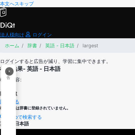
本文へスキップ
DiQt
法人様向け
ログイン
ホーム
辞書
英語 - 日本語
largest
ログインすると広告が減り、学習に集中できます。
検索結果- 英語 - 日本語
×
広
告
検索内容:
largest
翻訳する
検索内容は辞書に登録されていません。
Webで検索する
英語 - 日本語