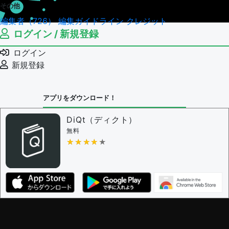
その他
編集者（726）
編集ガイドライン
クレジット
ログイン / 新規登録
ログイン
新規登録
アプリをダウンロード！
DiQt（ディクト）
無料
★★★★★
★★★★★