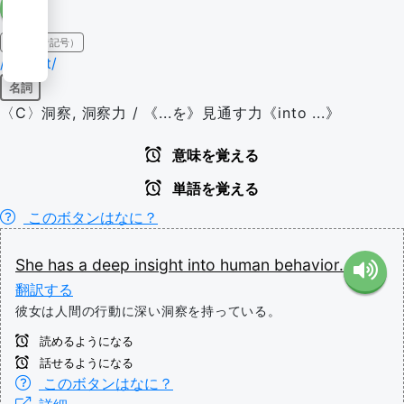
IPA（発音記号）
/ˈɪn.saɪt/
名詞
〈C〉洞察, 洞察力 / 《...を》見通す力《into ...》
意味を覚える
単語を覚える
このボタンはなに？
She
has
a
deep
insight
into
human
behavior.
翻訳する
彼女は人間の行動に深い洞察を持っている。
読めるようになる
話せるようになる
このボタンはなに？