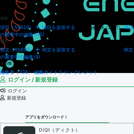
項目
項目（59629）
項目を追加する
項目
項目の編集履歴（34947）
の審査中の編集(115)
例文
例文（65858）
例文を追加する
例文
例文の編集履歴（18041）
の審査中の編集(9)
その他
編集者（726）
編集ガイドライン
クレジット
ログイン / 新規登録
ログイン
新規登録
アプリをダウンロード！
DiQt（ディクト）