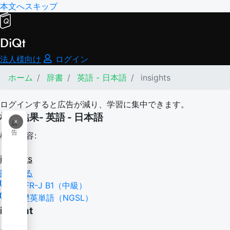
本文へスキップ
DiQt
法人様向け
ログイン
ホーム
辞書
英語 - 日本語
insights
ログインすると広告が減り、学習に集中できます。
検索結果- 英語 - 日本語
×
広
告
検索内容:
insights
翻訳する
CEFR-J B1（中級）
基礎英単語（NGSL）
insight