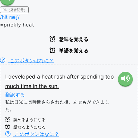
IPA（発音記号）
/hit ræʃ/
=prickly heat
意味を覚える
単語を覚える
このボタンはなに？
I
developed
a
heat
rash
after
spending
too
much
time
in
the
sun.
翻訳する
私は日光に長時間さらされた後、あせもができまし
た。
読めるようになる
話せるようになる
このボタンはなに？