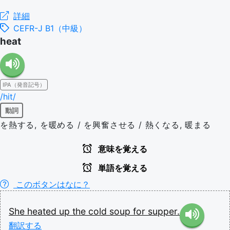
詳細
CEFR-J B1（中級）
heat
IPA（発音記号）
/hit/
動詞
を熱する, を暖める / を興奮させる / 熱くなる, 暖まる
意味を覚える
単語を覚える
このボタンはなに？
She
heated
up
the
cold
soup
for
supper.
翻訳する