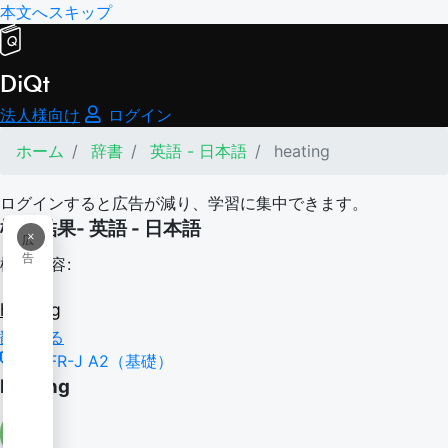
本文へスキップ
DiQt
法人様向け
ログイン
ホーム
辞書
英語 - 日本語
heating
ログインすると広告が減り、学習に集中できます。
検索結果- 英語 - 日本語
×
広
告
検索内容:
heating
翻訳する
CEFR-J A2（基礎）
heating