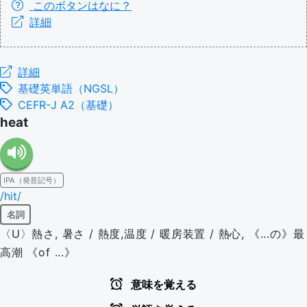
このボタンはなに？
詳細
詳細
基礎英単語（NGSL）
CEFR-J A2（基礎）
heat
IPA（発音記号）
/hit/
名詞
〈U〉熱さ, 暑さ / 熱度,温度 / 暖房装置 / 熱心, 《...の》最
高潮 《of ...》
意味を覚える