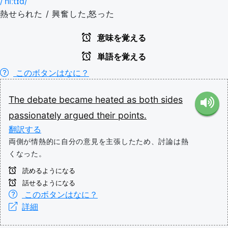
/ˈhiːtɪd/
熱せられた / 興奮した,怒った
意味を覚える
単語を覚える
このボタンはなに？
The
debate
became
heated
as
both
sides
passionately
argued
their
points.
翻訳する
両側が情熱的に自分の意見を主張したため、討論は熱
くなった。
読めるようになる
話せるようになる
このボタンはなに？
詳細