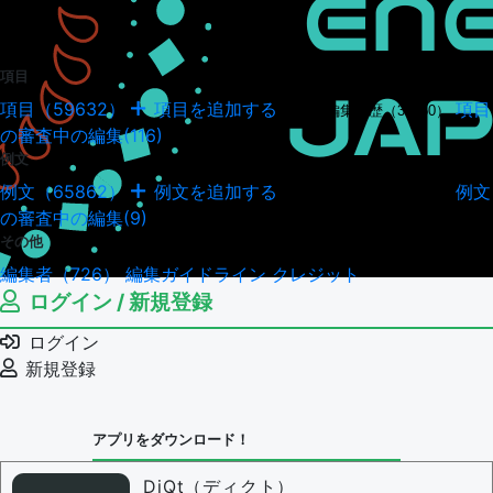
項目
項目（59632）
項目を追加する
項目
項目の編集履歴（34950）
の審査中の編集(116)
例文
例文（65862）
例文を追加する
例文
例文の編集履歴（18045）
の審査中の編集(9)
その他
編集者（726）
編集ガイドライン
クレジット
ログイン / 新規登録
ログイン
新規登録
アプリをダウンロード！
DiQt（ディクト）