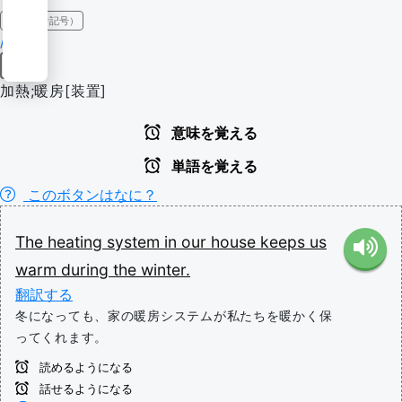
IPA（発音記号）
/ˈhiːtɪŋ/
名詞
加熱;暖房[装置]
意味を覚える
単語を覚える
このボタンはなに？
The
heating
system
in
our
house
keeps
us
warm
during
the
winter.
翻訳する
冬になっても、家の暖房システムが私たちを暖かく保
ってくれます。
読めるようになる
話せるようになる