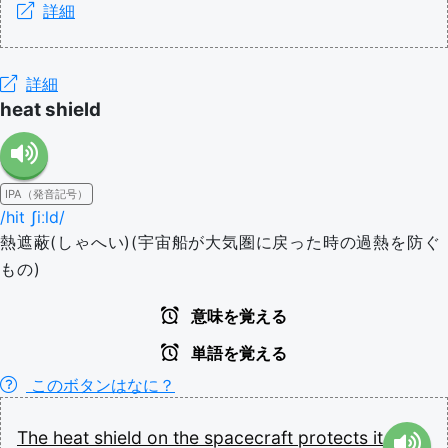
詳細
詳細
heat shield
IPA（発音記号）
/hit ʃiːld/
熱遮蔽(しゃへい)(宇宙船が大気圏に戻った時の過熱を防ぐ
もの)
意味を覚える
単語を覚える
このボタンはなに？
The
heat
shield
on
the
spacecraft
protects
it