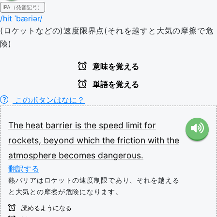
IPA（発音記号）
/hit ˈbæriər/
(ロケットなどの)速度限界点(それを越すと大気の摩擦で危
険)
意味を覚える
単語を覚える
このボタンはなに？
The
heat
barrier
is
the
speed
limit
for
rockets,
beyond
which
the
friction
with
the
atmosphere
becomes
dangerous.
翻訳する
熱バリアはロケットの速度制限であり、それを越える
と大気との摩擦が危険になります。
読めるようになる