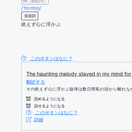
IPA（発音記号）
/'hɔːntɪŋ/
形容詞
絶えず心に浮かぶ
このボタンはなに？
The
haunting
melody
stayed
in
my
mind
fo
翻訳する
その絶えず心に浮かぶ旋律は数日間私の頭から離れな
読めるようになる
話せるようになる
このボタンはなに？
詳細