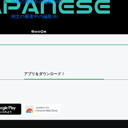
項目の審査中の編集(114)
943）
例文の審査中の編集(8)
036）
アプリをダウンロード！