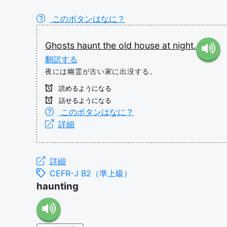
このボタンはなに？
Ghosts
haunt
the
old
house
at
night.
翻訳する
夜には幽霊が古い家に出没する。
読めるようになる
話せるようになる
このボタンはなに？
詳細
詳細
CEFR-J B2（準上級）
haunting