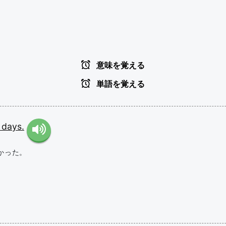
意味を覚える
単語を覚える
r
days.
かった。