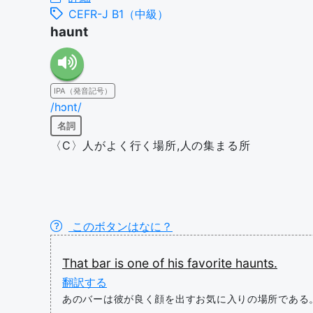
CEFR-J B1（中級）
haunt
IPA（発音記号）
/hɔnt/
名詞
〈C〉人がよく行く場所,人の集まる所
このボタンはなに？
That
bar
is
one
of
his
favorite
haunts.
翻訳する
あのバーは彼が良く顔を出すお気に入りの場所である