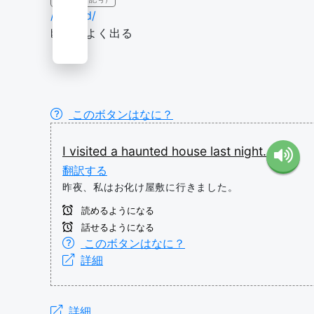
/hɔːntɪd/
幽霊のよく出る
このボタンはなに？
I
visited
a
haunted
house
last
night.
翻訳する
昨夜、私はお化け屋敷に行きました。
読めるようになる
話せるようになる
このボタンはなに？
詳細
詳細