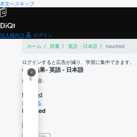
本文へスキップ
DiQt
法人様向け
ログイン
ホーム
辞書
英語 - 日本語
haunted
ログインすると広告が減り、学習に集中できます。
検索結果- 英語 - 日本語
×
広
告
検索内容:
haunted
翻訳する
haunted
IPA（発音記号）