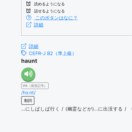
読めるようになる
話せるようになる
このボタンはなに？
詳細
詳細
CEFR-J B2（準上級）
haunt
IPA（発音記号）
/hɔːnt/
動詞
…にしばしば行く / (幽霊などが)…に出没する 