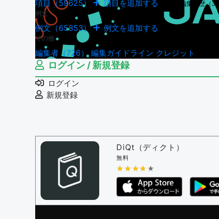
項目（59625）
項目を追加する
項目の編集履歴（34
例文
例文（65853）
例文を追加する
例文の編集履歴（18
その他
編集者（726）
編集ガイドライン
クレジット
ログイン / 新規登録
ログイン
新規登録
DiQt（ディクト）
無料
★★★★★
★★★★★