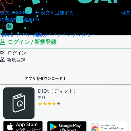
例文
例文（65854）
例文を追加する
例文
例文の編集履歴（18037）
の審査中の編集(9)
その他
編集者（726）
編集ガイドライン
クレジット
ログイン / 新規登録
ログイン
新規登録
アプリをダウンロード！
DiQt（ディクト）
無料
★★★★★
★★★★★