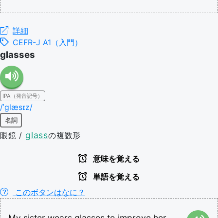
詳細
CEFR-J A1（入門）
glasses
IPA（発音記号）
/ˈɡlæsɪz/
名詞
glass
眼鏡 /
の複数形
意味を覚える
単語を覚える
このボタンはなに？
My
sister
wears
glasses
to
improve
her