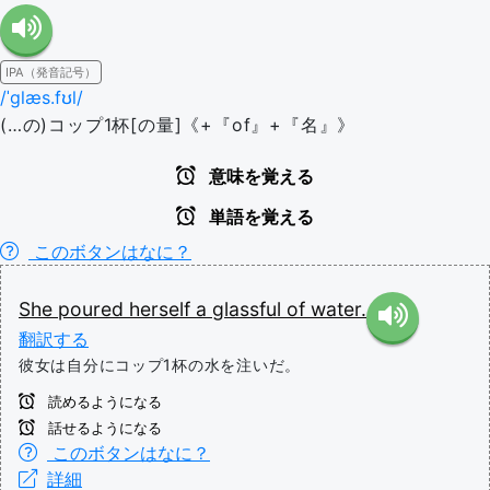
IPA（発音記号）
/ˈɡlæs.fʊl/
(…の)コップ1杯[の量]《+『of』+『名』》
意味を覚える
単語を覚える
このボタンはなに？
She
poured
herself
a
glassful
of
water.
翻訳する
彼女は自分にコップ1杯の水を注いだ。
読めるようになる
話せるようになる
このボタンはなに？
詳細