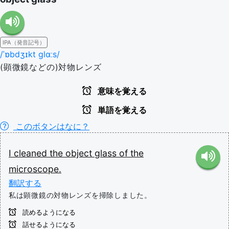
IPA（発音記号）
/ˈɒbdʒɪkt ɡlɑːs/
(顕微鏡などの)対物レンズ
意味を覚える
単語を覚える
このボタンはなに？
I
cleaned
the
object
glass
of
the
microscope.
翻訳する
私は顕微鏡の対物レンズを掃除しました。
読めるようになる
話せるようになる