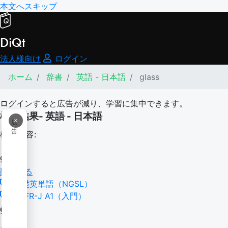
本文へスキップ
DiQt
法人様向け
ログイン
ホーム
辞書
英語 - 日本語
glass
ログインすると広告が減り、学習に集中できます。
検索結果- 英語 - 日本語
×
広
告
検索内容:
glass
翻訳する
基礎英単語（NGSL）
CEFR-J A1（入門）
glass