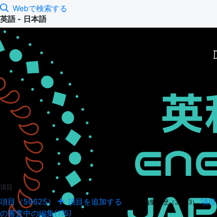
Webで検索する
英語 - 日本語
項目
項目（59625）
項目を追加する
項目
項目の編集履歴（34943）
の審査中の編集(115)