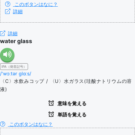
このボタンはなに？
詳細
詳細
water glass
IPA（発音記号）
/'wɔːtər ɡlɑːs/
〈C〉水飲みコップ / 〈U〉水ガラス(珪酸ナトリウムの溶
液)
意味を覚える
単語を覚える
このボタンはなに？