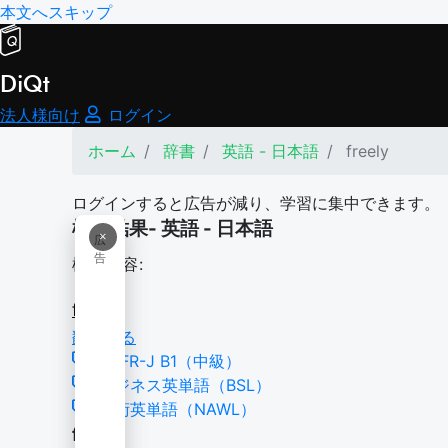
本文へスキップ
DiQt
法人様向け
ログイン
ホーム
辞書
英語 - 日本語
freely
ログインすると広告が減り、学習に集中できます。
検索結果- 英語 - 日本語
×
広
告
検索内容:
freely
翻訳する
CEFR-J B1（中級）
ビジネス英単語（BSL）
学術英単語（NAWL）
freely