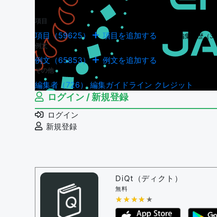
項目
項目（59625）
項目を追加する
項目の編集履歴（34
例文
例文（65853）
例文を追加する
例文の編集履歴（18
その他
編集者（726）
編集ガイドライン
クレジット
ログイン / 新規登録
ログイン
新規登録
DiQt（ディクト）
無料
★★★★★
★★★★★