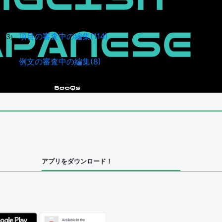
項目の審査中の編集(114)
943）
例文の審査中の編集(8)
036）
アプリをダウンロード！