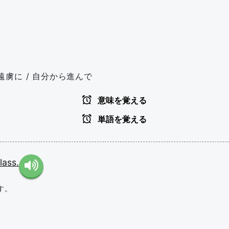
無遠虜に / 自分から進んで
意味を覚える
単語を覚える
lass.
す。