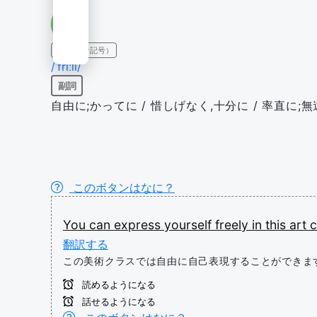
IPA（発音記号）
/ˈfriːli/
副詞
自由に;かってに / 惜しげなく,十分に / 率直に;
このボタンはなに？
You
can
express
yourself
freely
in
this
art
c
翻訳する
この美術クラスでは自由に自己表現することができま
読めるようになる
話せるようになる