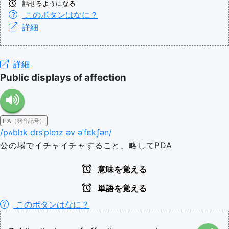
話せるようになる
このボタンはなに？
詳細
詳細
Public displays of affection
IPA（発音記号）
/pʌblɪk dɪsˈpleɪz əv əˈfɛkʃən/
公の場でイチャイチャすること、略してPDA
意味を覚える
単語を覚える
このボタンはなに？