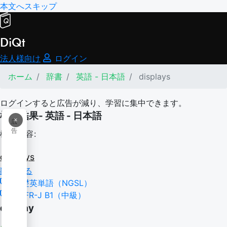
本文へスキップ
DiQt
法人様向け
ログイン
ホーム
辞書
英語 - 日本語
displays
ログインすると広告が減り、学習に集中できます。
検索結果- 英語 - 日本語
×
広
告
検索内容:
displays
翻訳する
基礎英単語（NGSL）
CEFR-J B1（中級）
display