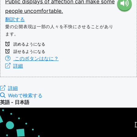
Public
displays
of
affection
can
make
some
people
uncomfortable.
翻訳する
愛の公開表現は一部の人々を不快にさせることがあり
ます。
読めるようになる
話せるようになる
このボタンはなに？
詳細
詳細
Webで検索する
英語 - 日本語