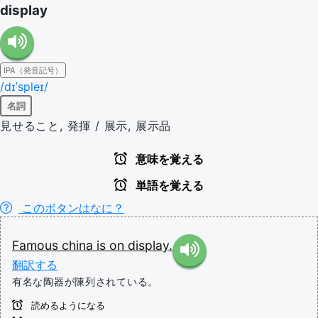
display
IPA（発音記号）
/dɪˈspleɪ/
名詞
見せること, 発揮 / 展示, 展示品
意味を覚える
単語を覚える
このボタンはなに？
Famous
china
is
on
display.
翻訳する
有名な陶器が陳列されている。
読めるようになる