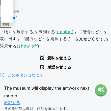
IPA（発音記号）
/dɪˈspleɪ/
動詞
exhibit
〈物〉を展示する,を陳列する(
) / 〈感情など〉を
表に出す / 〈能力など〉を発揮する / …を見せびらかす,を
show off
誇示する(
)
意味を覚える
単語を覚える
このボタンはなに？
The
museum
will
display
the
artwork
next
month.
翻訳する
その美術館は来月、作品を展示します。