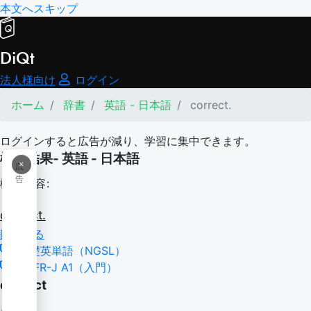
本文へスキップ
DiQt
法人様向け
ログイン
ホーム
辞書
英語 - 日本語
correct.
ログインすると広告が減り、学習に集中できます。
検索結果- 英語 - 日本語
×
広
告
検索内容:
correct.
翻訳する
基礎英単語（NGSL）
CEFR-J A1（入門）
correct