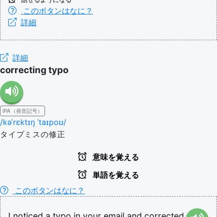
このボタンはなに？
詳細
詳細
correcting typo
IPA（発音記号）
/kəˈrɛktɪŋ ˈtaɪpoʊ/
タイプミスの修正
意味を覚える
単語を覚える
このボタンはなに？
I
noticed
a
typo
in
your
email
and
corrected