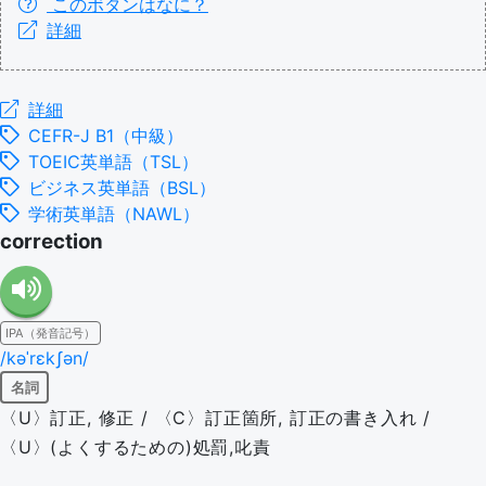
このボタンはなに？
詳細
詳細
CEFR-J B1（中級）
TOEIC英単語（TSL）
ビジネス英単語（BSL）
学術英単語（NAWL）
correction
IPA（発音記号）
/kəˈrɛkʃən/
名詞
〈U〉訂正, 修正 / 〈C〉訂正箇所, 訂正の書き入れ /
〈U〉(よくするための)処罰,叱責