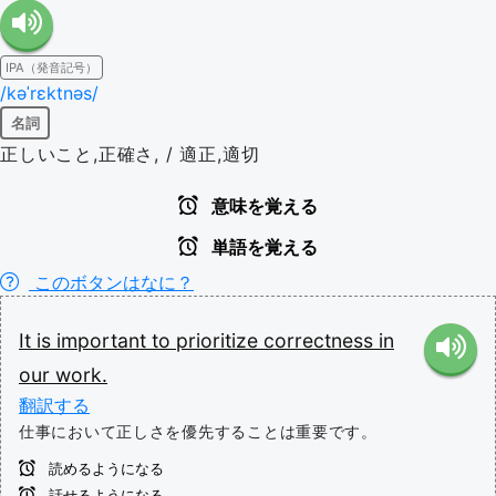
IPA（発音記号）
/kəˈrɛktnəs/
名詞
正しいこと,正確さ, / 適正,適切
意味を覚える
単語を覚える
このボタンはなに？
It
is
important
to
prioritize
correctness
in
our
work.
翻訳する
仕事において正しさを優先することは重要です。
読めるようになる
話せるようになる