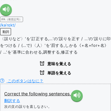
IPA（発音記号）
/kəˈrɛkt/
動詞
〈誤りなど〉'を'訂正する,…‘の'誤りを正す / …‘の'誤りに印
をつける / (…で)〈人〉'を'罰する,しかる《+名+for+名》
/ …'を'基準に合わせる,調整する,修正する
意味を覚える
単語を覚える
このボタンはなに？
Correct
the
following
sentences.
翻訳する
次の文の誤りを直しなさい。