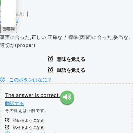
IPA（発音記号）
/kəˈrɛkt/
形容詞
事実に合った,正しい,正確な / 標準(因習)に合った,妥当な,
適切な(proper)
意味を覚える
単語を覚える
このボタンはなに？
The
answer
is
correct.
翻訳する
その答えは正解です。
読めるようになる
話せるようになる