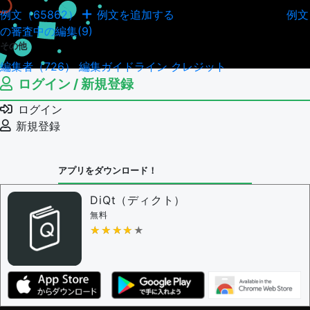
例文（65862）
例文を追加する
例文
例文の編集履歴（18045）
の審査中の編集(9)
その他
編集者（726）
編集ガイドライン
クレジット
ログイン / 新規登録
ログイン
新規登録
アプリをダウンロード！
DiQt（ディクト）
無料
★★★★★
★★★★★