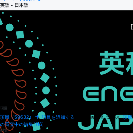
英語 - 日本語
項目
項目（59632）
項目を追加する
項目
項目の編集履歴（34950）
の審査中の編集(116)
例文