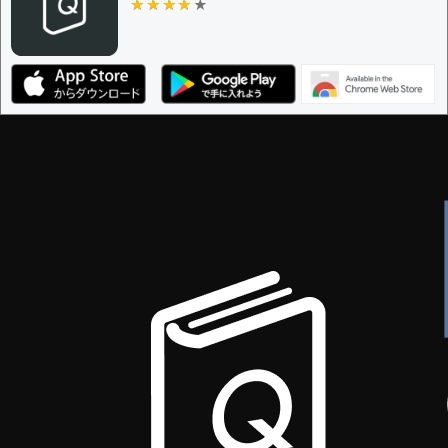
★★★★★
★★★★★