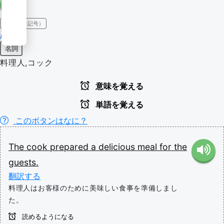
IPA（発音記号）
/kʊk/
名詞
料理人,コック
意味を覚える
単語を覚える
このボタンはなに？
The
cook
prepared
a
delicious
meal
for
the
guests.
翻訳する
料理人はお客様のために美味しい食事を準備しまし
た。
読めるようになる