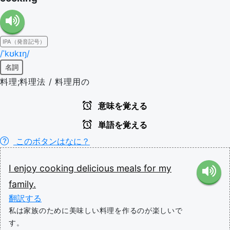
IPA（発音記号）
/ˈkʊkɪŋ/
名詞
料理;料理法 / 料理用の
意味を覚える
単語を覚える
このボタンはなに？
I
enjoy
cooking
delicious
meals
for
my
family.
翻訳する
私は家族のために美味しい料理を作るのが楽しいで
す。