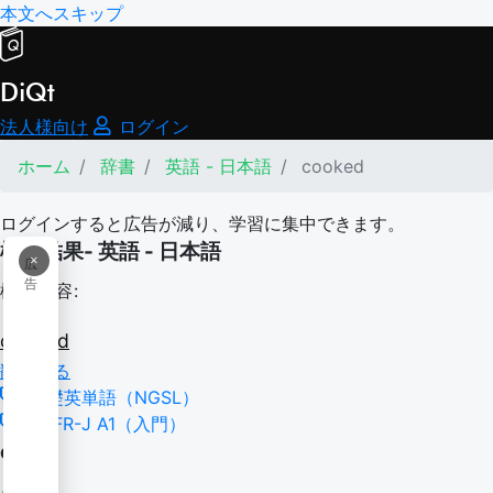
本文へスキップ
DiQt
法人様向け
ログイン
ホーム
辞書
英語 - 日本語
cooked
ログインすると広告が減り、学習に集中できます。
検索結果- 英語 - 日本語
×
広
告
検索内容:
cooked
翻訳する
基礎英単語（NGSL）
CEFR-J A1（入門）
cook