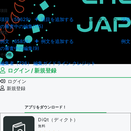
項目
項目（59629）
項目を追加する
項目
項目の編集履歴（34947）
の審査中の編集(115)
例文
例文（65858）
例文を追加する
例文
例文の編集履歴（18041）
の審査中の編集(9)
その他
編集者（726）
編集ガイドライン
クレジット
ログイン / 新規登録
ログイン
新規登録
アプリをダウンロード！
DiQt（ディクト）
無料