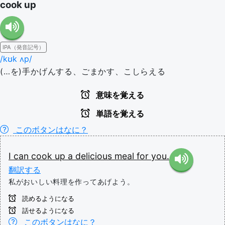
cook up
IPA（発音記号）
/kʊk ʌp/
(…を)手かげんする、ごまかす、こしらえる
意味を覚える
単語を覚える
このボタンはなに？
I
can
cook
up
a
delicious
meal
for
you.
翻訳する
私がおいしい料理を作ってあげよう。
読めるようになる
話せるようになる
このボタンはなに？