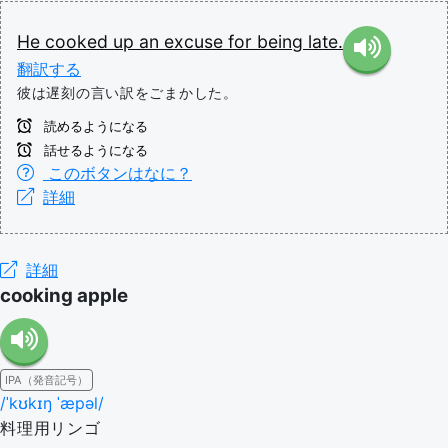
He
cooked
up
an
excuse
for
being
late.
翻訳する
彼は遅刻の言い訳をごまかした。
読めるようになる
話せるようになる
このボタンはなに？
詳細
詳細
cooking apple
IPA（発音記号）
/ˈkʊkɪŋ ˈæpəl/
料理用リンゴ