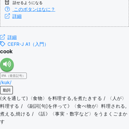
話せるようになる
このボタンはなに？
詳細
詳細
CEFR-J A1（入門）
cook
IPA（発音記号）
/kʊk/
動詞
(火を通して)〈食物〉を料理する,を煮たきする / 〈人が〉
料理する / 《副詞[句]を伴って》〈食べ物が〉料理される,
煮える,焼ける / 《話》〈事実・数字など〉をうまくごまか
す