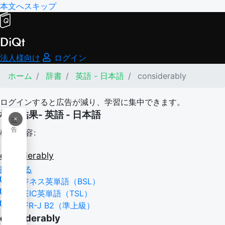
本文へスキップ
DiQt
法人様向け
ログイン
ホーム
辞書
英語 - 日本語
considerably
ログインすると広告が減り、学習に集中できます。
検索結果- 英語 - 日本語
×
広
告
検索内容:
considerably
翻訳する
ビジネス英単語（BSL）
TOEIC英単語（TSL）
CEFR-J B2（準上級）
considerably