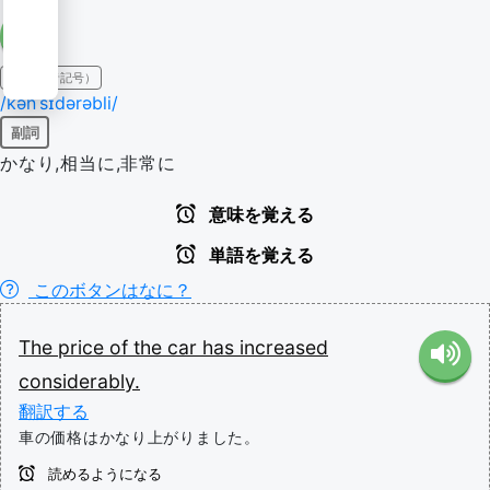
IPA（発音記号）
/kənˈsɪdərəbli/
副詞
かなり,相当に,非常に
意味を覚える
単語を覚える
このボタンはなに？
The
price
of
the
car
has
increased
considerably.
翻訳する
車の価格はかなり上がりました。
読めるようになる