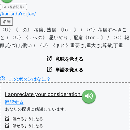
IPA（発音記号）
/kənˌsɪdəˈreɪʃən/
名詞
〈U〉《...の》 考慮, 熟慮 《to ...》 / 〈C〉考慮すべきこ
と / 〈U〉《...への》 思いやり , 配慮《for ...》 / 〈C〉報
酬,心づけ,償い / 〈U〉《まれ》重要さ,重大さ;尊敬,丁重
意味を覚える
単語を覚える
このボタンはなに？
I
appreciate
your
consideration.
翻訳する
あなたの配慮に感謝しています。
読めるようになる
話せるようになる