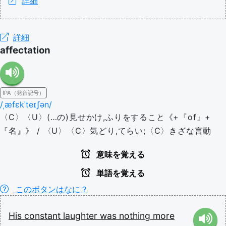
詳細
詳細
affectation
IPA（発音記号）
/ˌæfɛkˈteɪʃən/
〈C〉〈U〉(…の)見せかけ,ふりをすること《+『of』+
『名』》 / 〈U〉〈C〉気どり,てらい;〈C〉きざな言動
意味を覚える
単語を覚える
このボタンはなに？
His
constant
laughter
was
nothing
more