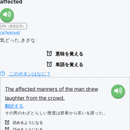
affected
IPA（発音記号）
/əˈfɛktɪd/
気どった,きざな
意味を覚える
単語を覚える
このボタンはなに？
The
affected
manners
of
the
man
drew
laughter
from
the
crowd.
翻訳する
その男のわざとらしい態度は群衆から笑いを誘った。
読めるようになる
話せるようになる