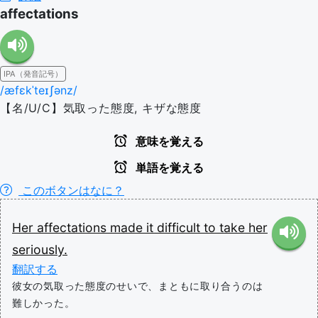
affectations
IPA（発音記号）
/æfɛkˈteɪʃənz/
【名/U/C】気取った態度, キザな態度
意味を覚える
単語を覚える
このボタンはなに？
Her
affectations
made
it
difficult
to
take
her
seriously.
翻訳する
彼女の気取った態度のせいで、まともに取り合うのは
難しかった。