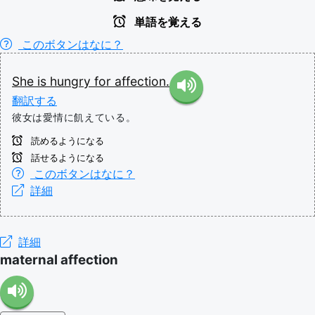
単語を覚える
このボタンはなに？
She
is
hungry
for
affection.
翻訳する
彼女は愛情に飢えている。
読めるようになる
話せるようになる
このボタンはなに？
詳細
詳細
maternal affection