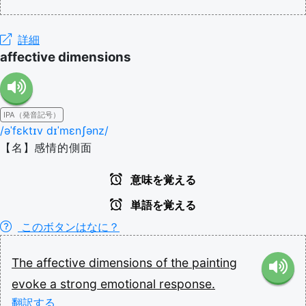
詳細
affective dimensions
IPA（発音記号）
/əˈfɛktɪv dɪˈmɛnʃənz/
【名】感情的側面
意味を覚える
単語を覚える
このボタンはなに？
The
affective
dimensions
of
the
painting
evoke
a
strong
emotional
response.
翻訳する