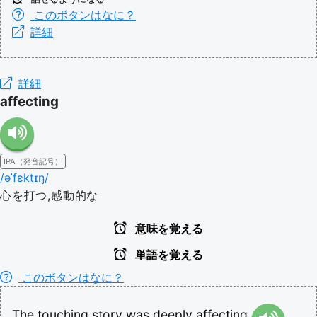
このボタンはなに？
詳細
詳細
affecting
IPA（発音記号）
/əˈfɛktɪŋ/
心を打つ,感動的な
意味を覚える
単語を覚える
このボタンはなに？
The
touching
story
was
deeply
affecting.