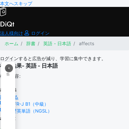
本文へスキップ
DiQt
法人様向け
ログイン
ホーム
辞書
英語 - 日本語
affects
ログインすると広告が減り、学習に集中できます。
検索結果- 英語 - 日本語
×
広
告
検索内容:
affects
翻訳する
CEFR-J B1（中級）
基礎英単語（NGSL）
affect