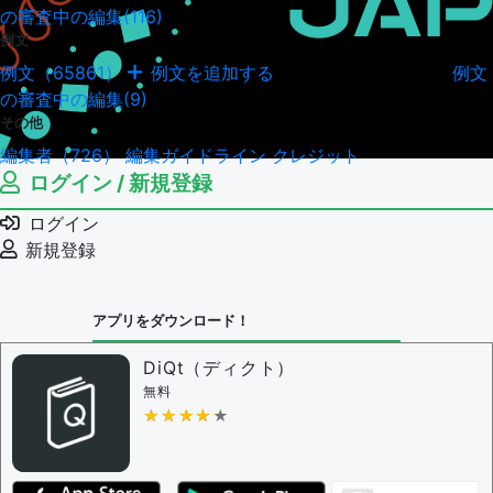
の審査中の編集(116)
例文
例文（65861）
例文を追加する
例文
例文の編集履歴（18044）
の審査中の編集(9)
その他
編集者（726）
編集ガイドライン
クレジット
ログイン / 新規登録
ログイン
新規登録
アプリをダウンロード！
DiQt（ディクト）
無料
★★★★★
★★★★★