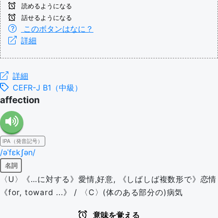
読めるようになる
話せるようになる
このボタンはなに？
詳細
詳細
CEFR-J B1（中級）
affection
IPA（発音記号）
/əˈfɛkʃən/
名詞
〈U〉《…に対する》愛情,好意, 《しばしば複数形で》恋情
《for, toward ...》 / 〈C〉(体のある部分の)病気
意味を覚える