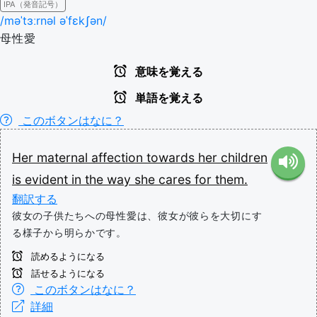
IPA（発音記号）
/məˈtɜːrnəl əˈfɛkʃən/
母性愛
意味を覚える
単語を覚える
このボタンはなに？
Her
maternal
affection
towards
her
children
is
evident
in
the
way
she
cares
for
them.
翻訳する
彼女の子供たちへの母性愛は、彼女が彼らを大切にす
る様子から明らかです。
読めるようになる
話せるようになる
このボタンはなに？
詳細