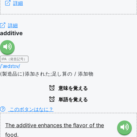
詳細
詳細
additive
IPA（発音記号）
/ˈædɪtɪv/
(製造品に)添加された;足し算の / 添加物
意味を覚える
単語を覚える
このボタンはなに？
The
additive
enhances
the
flavor
of
the
food.