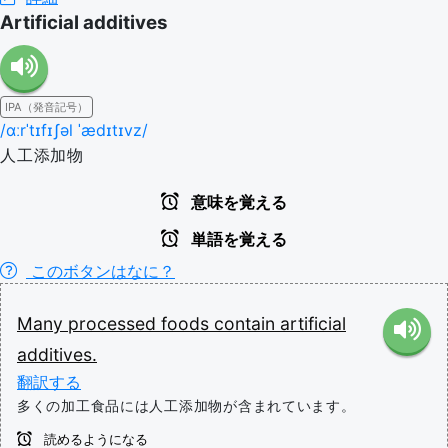
Artificial additives
IPA（発音記号）
/ɑːrˈtɪfɪʃəl ˈædɪtɪvz/
人工添加物
意味を覚える
単語を覚える
このボタンはなに？
Many
processed
foods
contain
artificial
additives.
翻訳する
多くの加工食品には人工添加物が含まれています。
読めるようになる