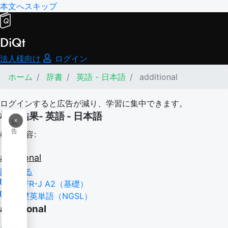
本文へスキップ
DiQt
法人様向け
ログイン
ホーム
辞書
英語 - 日本語
additional
ログインすると広告が減り、学習に集中できます。
検索結果- 英語 - 日本語
×
広
告
検索内容:
additional
翻訳する
CEFR-J A2（基礎）
基礎英単語（NGSL）
additional