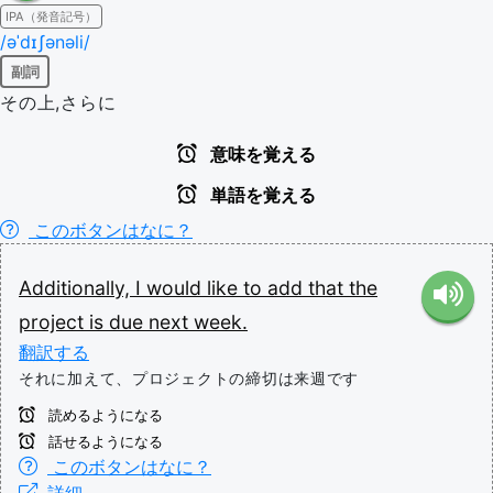
IPA（発音記号）
/əˈdɪʃənəli/
副詞
その上,さらに
意味を覚える
単語を覚える
このボタンはなに？
Additionally,
I
would
like
to
add
that
the
project
is
due
next
week.
翻訳する
それに加えて、プロジェクトの締切は来週です
読めるようになる
話せるようになる
このボタンはなに？