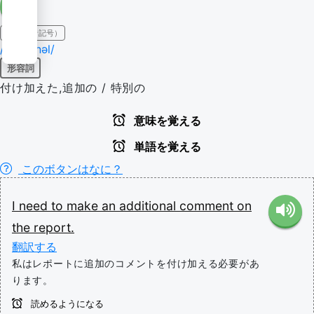
IPA（発音記号）
/əˈdɪʃənəl/
形容詞
付け加えた,追加の / 特別の
意味を覚える
単語を覚える
このボタンはなに？
I
need
to
make
an
additional
comment
on
the
report.
翻訳する
私はレポートに追加のコメントを付け加える必要があ
ります。
読めるようになる