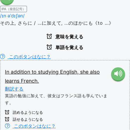
IPA（発音記号）
/ɪn əˈdɪʃən/
その上, さらに / ...に加えて, ...のほかにも《to ...》
意味を覚える
単語を覚える
このボタンはなに？
In
addition
to
studying
English,
she
also
learns
French.
翻訳する
英語の勉強に加えて、彼女はフランス語も学んでいま
す。
読めるようになる
話せるようになる
このボタンはなに？