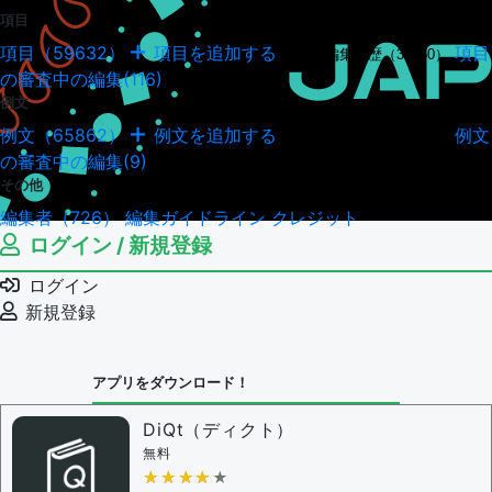
項目
項目（59632）
項目を追加する
項目
項目の編集履歴（34950）
の審査中の編集(116)
例文
例文（65862）
例文を追加する
例文
例文の編集履歴（18045）
の審査中の編集(9)
その他
編集者（726）
編集ガイドライン
クレジット
ログイン / 新規登録
ログイン
新規登録
アプリをダウンロード！
DiQt（ディクト）
無料
★★★★★
★★★★★