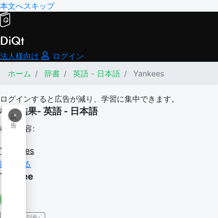
本文へスキップ
DiQt
法人様向け
ログイン
ホーム
辞書
英語 - 日本語
Yankees
ログインすると広告が減り、学習に集中できます。
検索結果- 英語 - 日本語
×
広
告
検索内容:
Yankees
翻訳する
Yankee
IPA（発音記号）