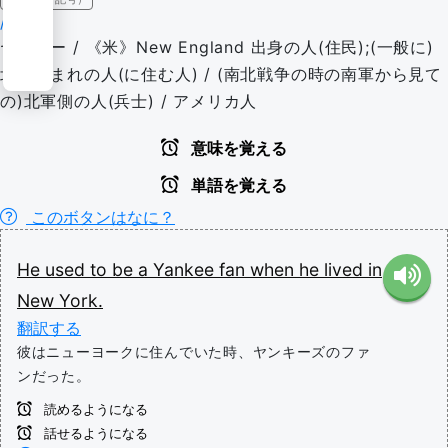
/jæŋki/
ヤンキー / 《米》New England 出身の人(住民);(一般に)
北部生まれの人(に住む人) / (南北戦争の時の南軍から見て
の)北軍側の人(兵士) / アメリカ人
意味を覚える
単語を覚える
このボタンはなに？
He
used
to
be
a
Yankee
fan
when
he
lived
in
New
York.
翻訳する
彼はニューヨークに住んでいた時、ヤンキーズのファ
ンだった。
読めるようになる
話せるようになる