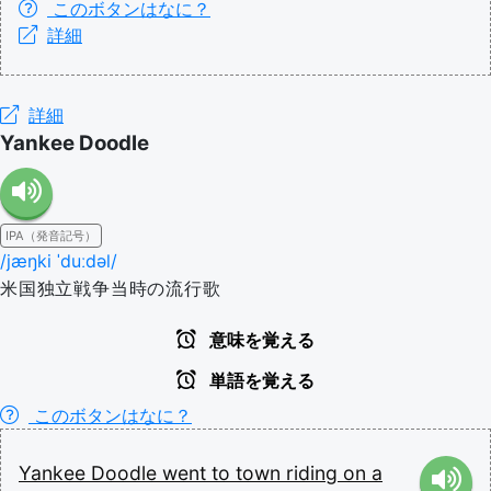
このボタンはなに？
詳細
詳細
Yankee Doodle
IPA（発音記号）
/jæŋki ˈduːdəl/
米国独立戦争当時の流行歌
意味を覚える
単語を覚える
このボタンはなに？
Yankee
Doodle
went
to
town
riding
on
a