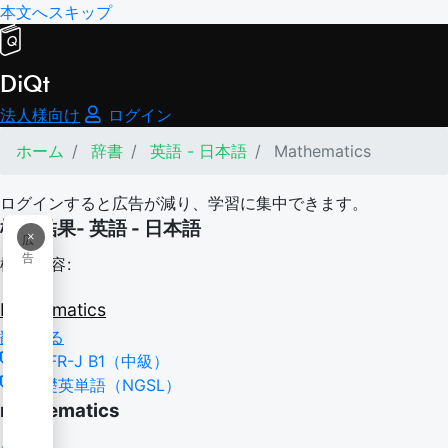
本文へスキップ
DiQt
法人様向け
ログイン
ホーム
辞書
英語 - 日本語
Mathematics
ログインすると広告が減り、学習に集中できます。
検索結果- 英語 - 日本語
×
広
告
検索内容:
Mathematics
翻訳する
CEFR-J B1（中級）
基礎英単語（NGSL）
mathematics