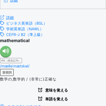
詳細
詳細
ビジネス英単語（BSL）
学術英単語（NAWL）
CEFR-J B2（準上級）
mathematical
IPA（発音記号）
/mæθəˈmætɪkəl/
形容詞
数学の,数学的 / (非常に)正確な
意味を覚える
単語を覚える