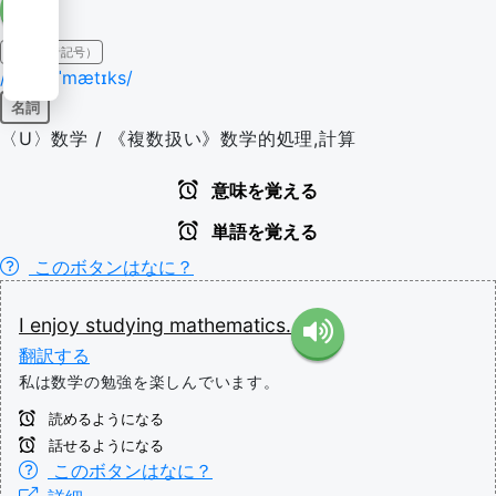
IPA（発音記号）
/mæθəˈmætɪks/
名詞
〈U〉数学 / 《複数扱い》数学的処理,計算
意味を覚える
単語を覚える
このボタンはなに？
I
enjoy
studying
mathematics.
翻訳する
私は数学の勉強を楽しんでいます。
読めるようになる
話せるようになる
このボタンはなに？