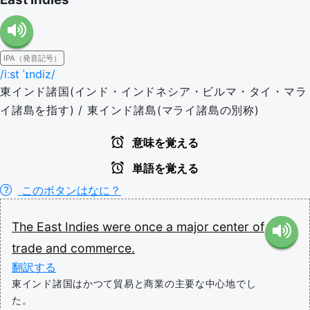
IPA（発音記号）
/iːst ˈɪndiz/
東インド諸国(インド・インドネシア・ビルマ・タイ・マラ
イ諸島を指す) / 東インド諸島(マライ諸島の別称)
意味を覚える
単語を覚える
このボタンはなに？
The
East
Indies
were
once
a
major
center
of
trade
and
commerce.
翻訳する
東インド諸国はかつて貿易と商業の主要な中心地でし
た。