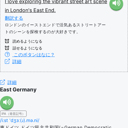
I
love
exploring
the
vibrant
street
art
scene
in
London's
East
End.
翻訳する
ロンドンのイーストエンドで活気あるストリートアー
トのシーンを探検するのが大好きです。
読めるようになる
話せるようになる
このボタンはなに？
詳細
詳細
East Germany
IPA（発音記号）
/i:st 'dʒɜː(ɹ).mə.ni/
東ドイツ,ドイツ民主共和国(=German Democratic