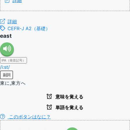
詳細
詳細
CEFR-J A2（基礎）
east
IPA（発音記号）
/i:st/
副詞
東に,東方へ
意味を覚える
単語を覚える
このボタンはなに？