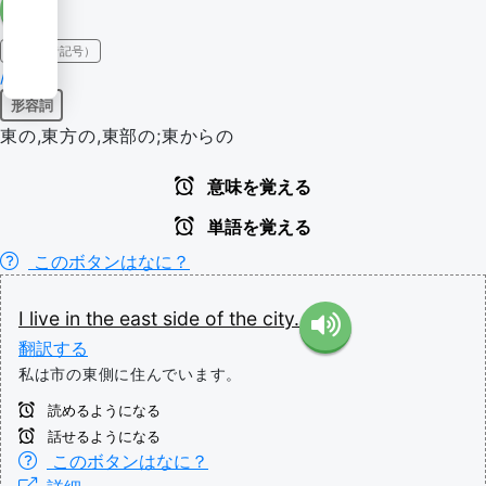
IPA（発音記号）
/i:st/
形容詞
東の,東方の,東部の;東からの
意味を覚える
単語を覚える
このボタンはなに？
I
live
in
the
east
side
of
the
city.
翻訳する
私は市の東側に住んでいます。
読めるようになる
話せるようになる
このボタンはなに？