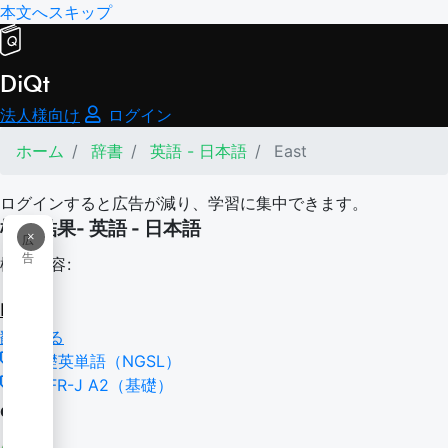
本文へスキップ
DiQt
法人様向け
ログイン
ホーム
辞書
英語 - 日本語
East
ログインすると広告が減り、学習に集中できます。
検索結果- 英語 - 日本語
×
広
告
検索内容:
East
翻訳する
基礎英単語（NGSL）
CEFR-J A2（基礎）
east