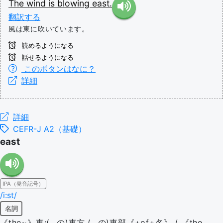
The
wind
is
blowing
east.
翻訳する
風は東に吹いています。
読めるようになる
話せるようになる
このボタンはなに？
詳細
詳細
CEFR-J A2（基礎）
east
IPA（発音記号）
/i:st/
名詞
《the~》東;(…の)東方,(…の)東部《+of+名》 / 《the