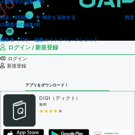
の審査中の編集(116)
例文
例文（65858）
例文を追加する
例文
例文の編集履歴（18041）
の審査中の編集(9)
その他
編集者（726）
編集ガイドライン
クレジット
ログイン / 新規登録
ログイン
新規登録
アプリをダウンロード！
DiQt（ディクト）
無料
★★★★★
★★★★★