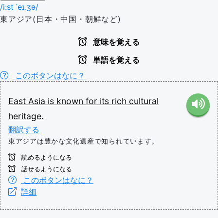
/i:st ˈeɪ.ʒə/
東アジア(日本・中国・朝鮮など)
意味を覚える
単語を覚える
このボタンはなに？
East
Asia
is
known
for
its
rich
cultural
heritage.
翻訳する
東アジアは豊かな文化遺産で知られています。
読めるようになる
話せるようになる
このボタンはなに？
詳細