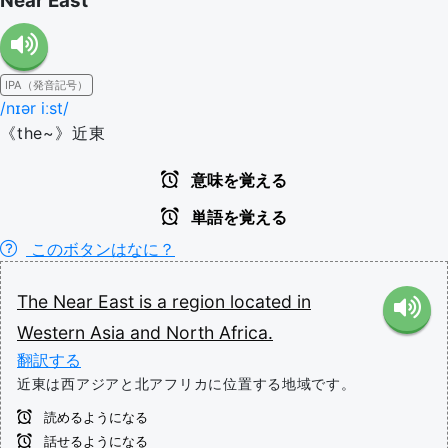
Near East
IPA（発音記号）
/nɪər iːst/
《the~》近東
意味を覚える
単語を覚える
このボタンはなに？
The
Near
East
is
a
region
located
in
Western
Asia
and
North
Africa.
翻訳する
近東は西アジアと北アフリカに位置する地域です。
読めるようになる
話せるようになる