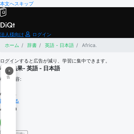
本文へスキップ
DiQt
法人様向け
ログイン
ホーム
辞書
英語 - 日本語
Africa.
ログインすると広告が減り、学習に集中できます。
検索結果- 英語 - 日本語
×
広
告
検索内容:
Africa.
翻訳する
Africa
IPA（発音記号）