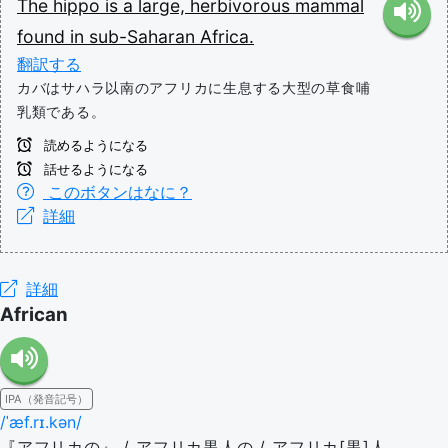
The
hippo
is
a
large,
herbivorous
mammal
found
in
sub-Saharan
Africa.
翻訳する
カバはサハラ以南のアフリカに生息する大型の草食哺
乳類である。
読めるようになる
話せるようになる
このボタンはなに？
詳細
詳細
African
IPA（発音記号）
/ˈæf.rɪ.kən/
『アフリカの』 / アフリカ黒人の / アフリカ[黒]人