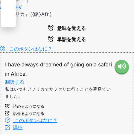
/ˈæf.rɪ.kə/
『アフリカ』({略}Afr.)
意味を覚える
単語を覚える
このボタンはなに？
I
have
always
dreamed
of
going
on
a
safari
in
Africa.
翻訳する
私はいつもアフリカでサファリに行くことを夢見てい
ました。
読めるようになる
話せるようになる
このボタンはなに？
詳細