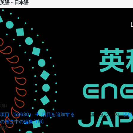
英語 - 日本語
項目
項目（59630）
項目を追加する
項目
項目の編集履歴（34948）
の審査中の編集(116)
例文