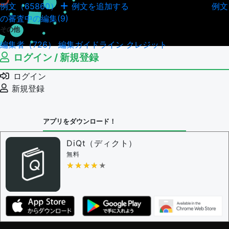
例文（65860）
例文を追加する
例文
例文の編集履歴（18043）
の審査中の編集(9)
その他
編集者（726）
編集ガイドライン
クレジット
ログイン / 新規登録
ログイン
新規登録
アプリをダウンロード！
DiQt（ディクト）
無料
★★★★★
★★★★★