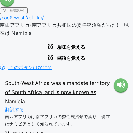
IPA（発音記号）
/saʊθ wɛst ˈæfrɪkə/
南西アフリカ(南アフリカ共和国の委任統治領だった) 現
在は Namibia
意味を覚える
単語を覚える
このボタンはなに？
South-West
Africa
was
a
mandate
territory
of
South
Africa,
and
is
now
known
as
Namibia.
翻訳する
南西アフリカは南アフリカの委任統治領であり、現在
はナミビアとして知られています。