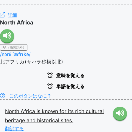
詳細
North Africa
IPA（発音記号）
/nɔrθ ˈæfrɪkə/
北アフリカ(サハラ砂模以北)
意味を覚える
単語を覚える
このボタンはなに？
North
Africa
is
known
for
its
rich
cultural
heritage
and
historical
sites.
翻訳する