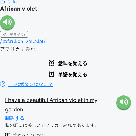
詳細
African violet
IPA（発音記号）
/ˈæf.rɪ.kən ˈvaɪ.ə.lət/
アフリカすみれ
意味を覚える
単語を覚える
このボタンはなに？
I
have
a
beautiful
African
violet
in
my
garden.
翻訳する
私の庭には美しいアフリカすみれがあります。
読めるようになる